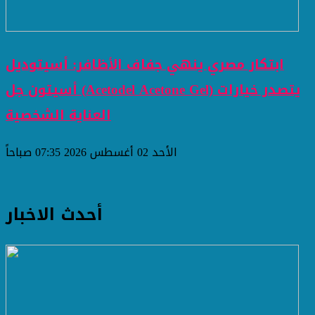
ابتكار مصري ينهي جفاف الأظافر: أسيتوديل
أسيتون جل (Acetodel Acetone Gel) يتصدر خيارات
العناية الشخصية
الأحد 02 أغسطس 2026 07:35 صباحاً
أحدث الاخبار