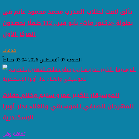
تألق لافت لطلاب المدرب محمد محمود غانم في
بطولة «دكتور ماث» بأبو قير.. 112 طفلًا يحصدون
المركز الأول
خدمات
الجمعة 07 أغسطس 2026 03:04 صباحاً
الموسيقار الكبير عمرو سليم وختام حفلات
المهرجان الصيفي للموسيقي والغناء بدار أوبرا
الإسكندرية
ثقافة وفن