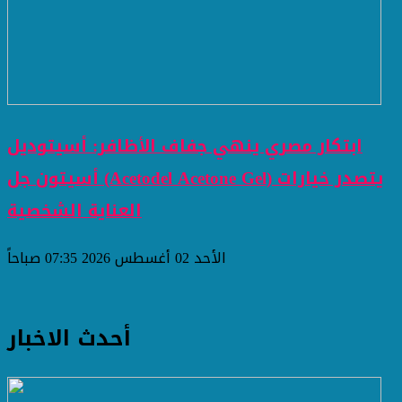
ابتكار مصري ينهي جفاف الأظافر: أسيتوديل
أسيتون جل (Acetodel Acetone Gel) يتصدر خيارات
العناية الشخصية
الأحد 02 أغسطس 2026 07:35 صباحاً
أحدث الاخبار