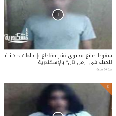
سقوط صانع محتوى نشر مقاطع بإيحاءات خادشة
للحياء في "رمل ثان" بالإسكندرية
منذ 20 ساعة