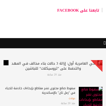
تابعنا على FACEBOOK
حي العامرية أول: إزالة 3 حالات بناء مخالف في المهد
والتحفظ على "تروسيكلات" للنباشين
منذ 20 ساعة
سقوط صانع محتوى نشر مقاطع بإيحاءات خادشة للحياء
في "رمل ثان" بالإسكندرية
حوادث
منذ 20 ساعة