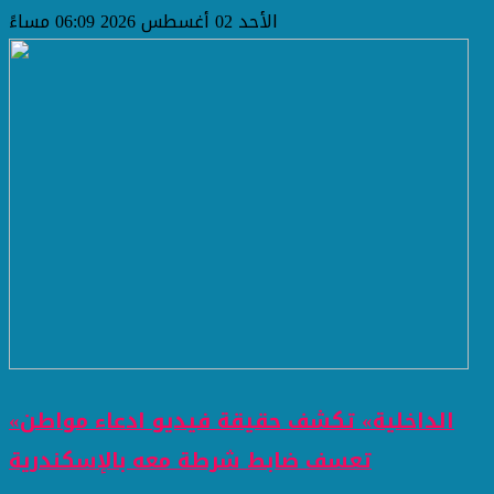
الأحد 02 أغسطس 2026 06:09 مساءً
«الداخلية» تكشف حقيقة فيديو ادعاء مواطن
تعسف ضابط شرطة معه بالإسكندرية