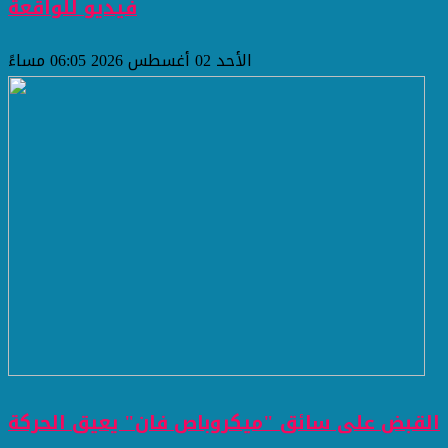
فيديو للواقعة
الأحد 02 أغسطس 2026 06:05 مساءً
القبض على سائق "ميكروباص فان" يعيق الحركة