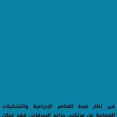
فى إطار ضبط العناصر الإجرامية والتشكيلات
العصابية من مرتكبى جرائم السرقات.. فقد تمكن