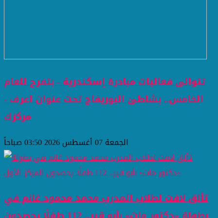
تتوالى فعاليات مبادرة إسكندرية - بتفرح للعام
الخامس.. بشاطئ البوريفاج تحت عنوان اعرف -
مركزك
الجمعة 07 أغسطس 2026 03:50 صباحاً
تألق لافت لطلاب المدرب محمد محمود غانم في
بطولة «دكتور ماث» بأبو قير.. 112 طفلًا يحصدون