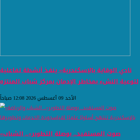
نادي الوقاية بالإسكندرية» ينفذ أنشطة تفاعلية
لتوعية النشء بمخاطر الإدمان بمركز شباب المنتزه
الأحد 09 أغسطس 2026 12:08 صباحاً
«صوت المستفيد.. بوصلة التطوير».. الشباب