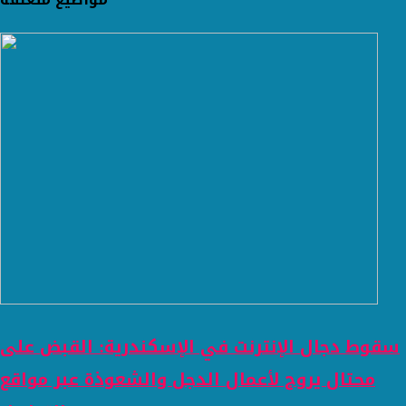
سقوط دجال الإنترنت في الإسكندرية: القبض على
محتال يروج لأعمال الدجل والشعوذة عبر مواقع