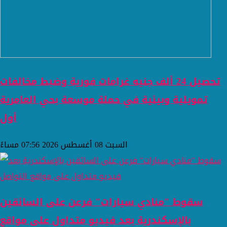
تحصيل 24 ألف جنيه غرامات فورية وضبط مخالفات
تمويلية وبيئية في حملة موسعة بحي العامرية
أول
السبت 08 أغسطس 2026 07:56 مساءً
سقوط "منادي سيارات" فرعن على السائقين
بالإسكندرية بعد فيديو متداول على مواقع