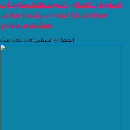
السقوط بـ "العطارين": ضبط صانعة محتوى تبث
مقاطع خادشة للحياء بالإسكندرية بحثاً عن
المشاهدات والأرباح
الجمعة 07 أغسطس 2026 03:22 مساءً