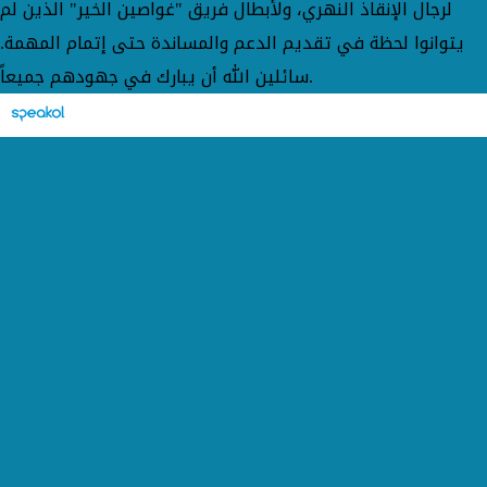
لرجال الإنقاذ النهري، ولأبطال فريق "غواصين الخير" الذين لم
يتوانوا لحظة في تقديم الدعم والمساندة حتى إتمام المهمة.
سائلين الله أن يبارك في جهودهم جميعاً.