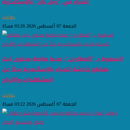
للحياء في "رمل ثان" بالإسكندرية
حوادث
الجمعة 07 أغسطس 2026 03:26 مساءً
السقوط بـ "العطارين": ضبط صانعة محتوى تبث
مقاطع خادشة للحياء بالإسكندرية بحثاً عن
المشاهدات والأرباح
حوادث
الجمعة 07 أغسطس 2026 03:22 مساءً