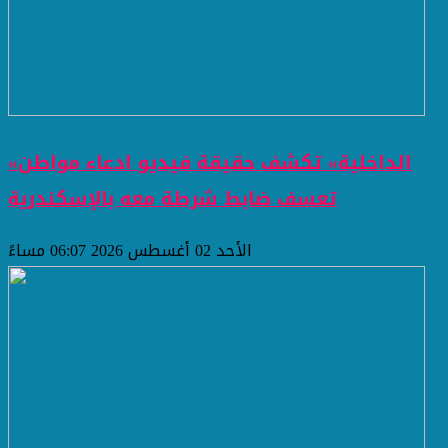
«الداخلية» تكشف حقيقة فيديو ادعاء مواطن
تعسف ضابط شرطة معه بالإسكندرية
الأحد 02 أغسطس 2026 06:07 مساءً