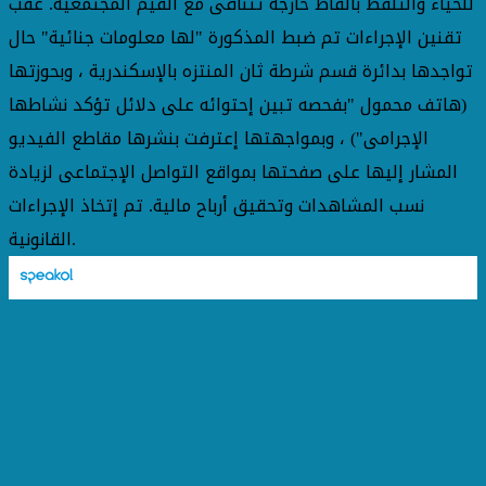
للحياء والتلفظ بألفاظ خارجة تتنافى مع القيم المجتمعية. عقب
تقنين الإجراءات تم ضبط المذكورة "لها معلومات جنائية" حال
تواجدها بدائرة قسم شرطة ثان المنتزه بالإسكندرية ، وبحوزتها
(هاتف محمول "بفحصه تبين إحتوائه على دلائل تؤكد نشاطها
الإجرامى") ، وبمواجهتها إعترفت بنشرها مقاطع الفيديو
المشار إليها على صفحتها بمواقع التواصل الإجتماعى لزيادة
نسب المشاهدات وتحقيق أرباح مالية. تم إتخاذ الإجراءات
القانونية.