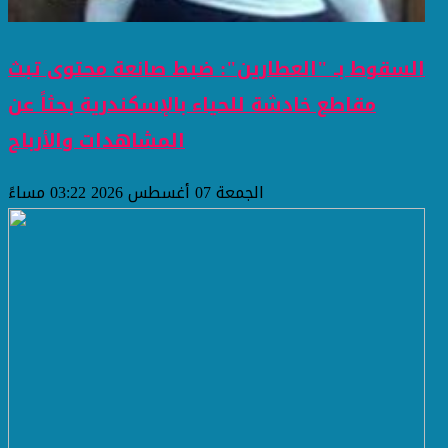
السقوط بـ "العطارين": ضبط صانعة محتوى تبث
مقاطع خادشة للحياء بالإسكندرية بحثاً عن
المشاهدات والأرباح
الجمعة 07 أغسطس 2026 03:22 مساءً