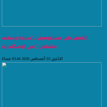
القبض على مستعرضين بـ"سيارة وسقف
منشتعل" في الإسكندرية
الاثنين 03 أغسطس 2026 03:44 مساءً