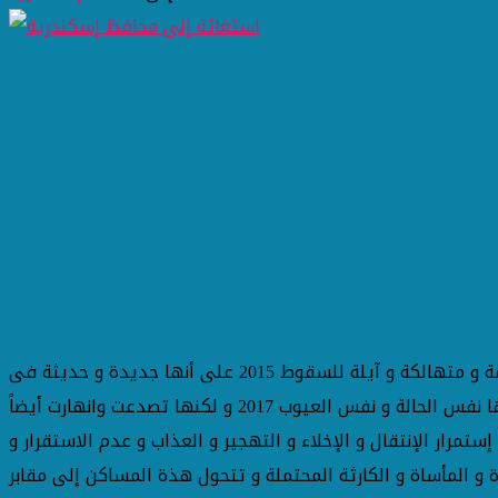
شخصياً من 54 أسرة أولى بالرعاية و ذوى الاحتياجات الخاصة . لقد استلمنا مساكن روبابيكيا و قديمة و متهالكة و آيلة للسقوط 2015 على أنها جديدة و حديثة فى
بلوك40/41/42 تعاونيات مبارك زاوية عبدالقادر - ولكنها تصدعت وانهارت وتم انتقالنا بقرار هندسى بالاخلاء إلى بلوك 29/30/36 بجوارها نفس الحالة و نفس العيوب 2017 و لكنها تصدعت وانهارت أيضاً
 الأرواح و الممتلكات 2019 فإلى متى سيتم هذا الوضع فى إستمرار الإنتقال و الإخلاء و التهجير و العذاب و عدم الاستقرار و
 و المأساة و الكارثة المحتملة و تتحول هذة المساكن إلى مقابر