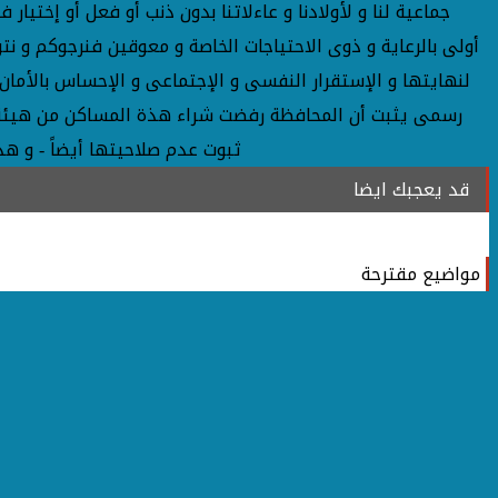
جماعية لنا و لأولادنا و عاءلاتنا بدون ذنب أو فعل أو إختي
أولى بالرعاية و ذوى الاحتياجات الخاصة و معوقين فنرجوكم و 
لنهايتها و الإستقرار النفسى و الإجتماعى و الإحساس بالأمان و
ثبوت عدم صلاحيتها أيضاً - و 
قد يعجبك ايضا
مواضيع مقترحة