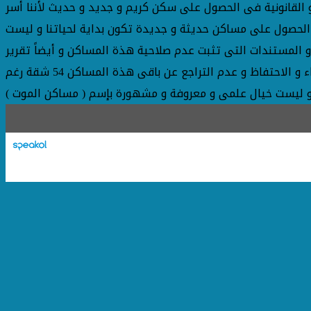
 و القانونية فى الحصول على سكن كريم و جديد و حديث لأننا أسر
ى الحصول على مساكن حديثة و جديدة تكون بداية لحياتنا و ليست
ر و المستندات التى تثبت عدم صلاحية هذة المساكن و أيضاً تقرير
رسمى يثبت أن المحافظة رفضت شراء هذة المساكن من هيئة تعاونيات البناء لسوء حالتها الهندسية والإنشائية - فلماذا الإبقاء و الاحتفاظ و عدم التراجع عن باقى هذة المساكن 54 شقة رغم
و ليست خيال علمى و معروفة و مشهورة بإسم ( مساكن الموت )