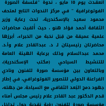
انعقدت يوم ١٥ مايو ، ندوة "فلسفة الصورة
الفوتوغرافية " في مركز الندوات التابع لمتحف
محمود سعيد بالإسكندرية، تحت رعاية وزير
الثقافة أحمد فؤاد هنو ، حيث أُلقيت محاضرات
علمية عميقة من قِبَل نخبة من الخبراء، أبرزها
محاضرتان رئيسيتان لـ د. عبدالقادر علام وأ.د.
محمد عبدالسلام وذلك برعاية الهيئة العامة
للتنشيط السياحي (مكتب الإسكندرية)،
وبالتعاون بين مؤسسة صورة للفنون ونادي
الفراعنة الدولي للتصوير الفوتوغرافي، في إطار
جهود دمج البُعد الثقافي مع السياحة. من جهته،
قدم الدكتور عبد القادر علام رئيس مجلس أمناء
مؤسسة صورة للفنون رؤية نقدية حول تداخل