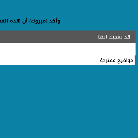
وأكد (مبروك) أن هذه الفعالية تعكس حرص الشركة على المساهمة الفعالة في إثراء المحتوى الإعلامي ورفع مستوى الأداء المهني في مصر.
قد يعجبك ايضا
مواضيع مقترحة