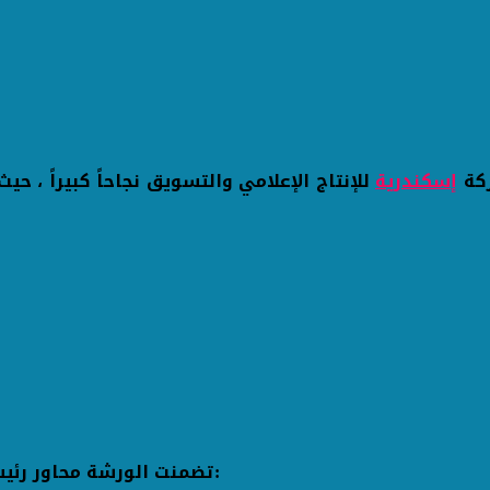
ركة
إسكندرية
للإنتاج الإعلامي والتسويق نجاحاً كبيراً ، حي
تضمنت الورشة محاور رئيسية غطت جوانب متعددة من العمل الإعلامي، بما في ذلك: