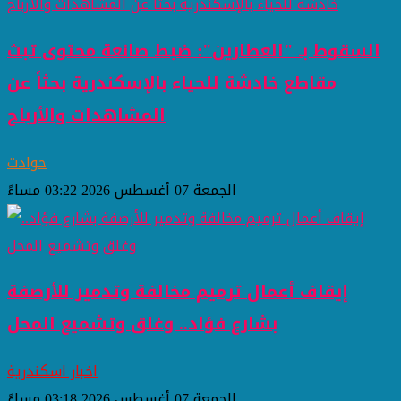
السقوط بـ "العطارين": ضبط صانعة محتوى تبث
مقاطع خادشة للحياء بالإسكندرية بحثاً عن
المشاهدات والأرباح
حوادث
الجمعة 07 أغسطس 2026 03:22 مساءً
إيقاف أعمال ترميم مخالفة وتدمير للأرصفة
بشارع فؤاد.. وغلق وتشميع المحل
اخبار اسكندرية
الجمعة 07 أغسطس 2026 03:18 مساءً