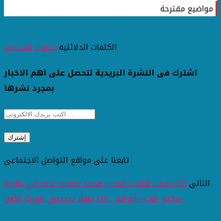
مواضيع مقترحة
الكلمات الدلائليه
خدمات
اهداءات
اشترك فى النشرة البريدية لتحصل على اهم الاخبار
بمجرد نشرها
تابعنا على مواقع التواصل الاجتماعى
التالى
تألق لافت لطلاب المدرب محمد محمود غانم في بطولة
«دكتور ماث» بأبو قير.. 112 طفلًا يحصدون المركز الأول