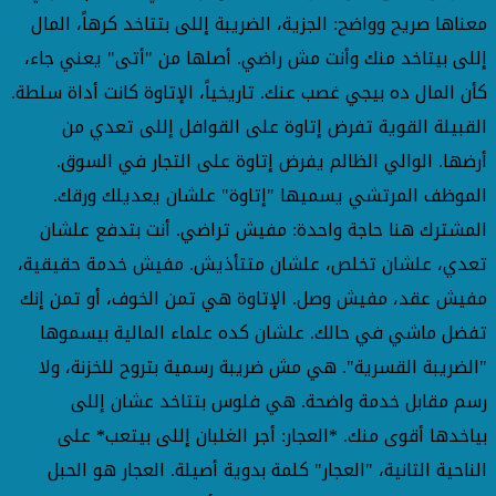
معناها صريح وواضح: الجزية، الضريبة إللى بتتاخد كرهاً، المال
إللى بيتاخد منك وأنت مش راضي. أصلها من "أتى" يعني جاء،
كأن المال ده بيجي غصب عنك. تاريخياً، الإتاوة كانت أداة سلطة.
القبيلة القوية تفرض إتاوة على القوافل إللى تعدي من
أرضها. الوالي الظالم يفرض إتاوة على التجار في السوق.
الموظف المرتشي يسميها "إتاوة" علشان يعديلك ورقك.
المشترك هنا حاجة واحدة: مفيش تراضي. أنت بتدفع علشان
تعدي، علشان تخلص، علشان متتأذيش. مفيش خدمة حقيقية،
مفيش عقد، مفيش وصل. الإتاوة هي تمن الخوف، أو تمن إنك
تفضل ماشي في حالك. علشان كده علماء المالية بيسموها
"الضريبة القسرية". هي مش ضريبة رسمية بتروح للخزنة، ولا
رسم مقابل خدمة واضحة. هي فلوس بتتاخد عشان إللى
بياخدها أقوى منك. *العجار: أجر الغلبان إللى بيتعب* على
الناحية التانية، "العجار" كلمة بدوية أصيلة. العجار هو الحبل