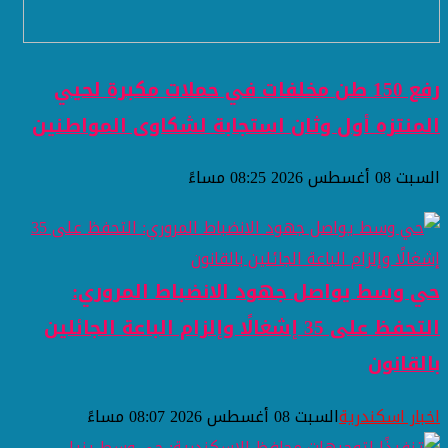
رفع 150 طن مخلفات في حملات مكبرة لحيي
المنتزه أول وثان استجابة لشكاوى المواطنين
السبت 08 أغسطس 2026 08:25 مساءً
حي وسط يواصل جهود الانضباط المروري:
التحفظ على 35 إشغالًا وإلزام الباعة الجائلين
بالقانون
اخبار اسكندرية
السبت 08 أغسطس 2026 08:07 مساءً