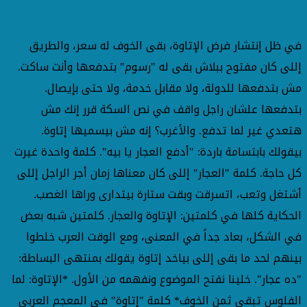
في ظل إنتشار فرض الإتاوة، بقى الخوف له سعر، والطريق
إللى كان مفتوح ببلاش بقى له "رسوم" بتدفعها وأنت ساكت.
مش بتدفعها للدولة، ولا مقابل خدمة، ولا حتى بإيصال.
بتدفعها علشان راجل واقف في نص السكة قرر إنك مش
هتعدي غير لما تدفع. والأغرب؟ إنه مش بيسميها إتاوة.
بيقولك بابتسامة باردة: "أدفع العجار يا بيه". كلمة واحدة غيرت
كل حاجة. كلمة "العجار" إللى كان معناها زمان أجر الراجل إللى
أشتغل وتعب، اتسرقت وبقت ستارة بيتدارى وراها الغصب.
الحكاية كلها في كلمتين: الإتاوة والعجار. كلمتين شبه بعض
في الشكل، بعاد جداً في المعنى، ومع الوقت العرب خلطوا
بينهم لحد ما بقى إللى بياخد إتاوة يقولك بمنتهى البساطة:
"ده عجار". خلينا نفتح الموضوع ونفهمه من الأول. *الإتاوة: لما
الفلوس تبقى ثمن الخوف* كلمة "إتاوة" في المعجم العربي