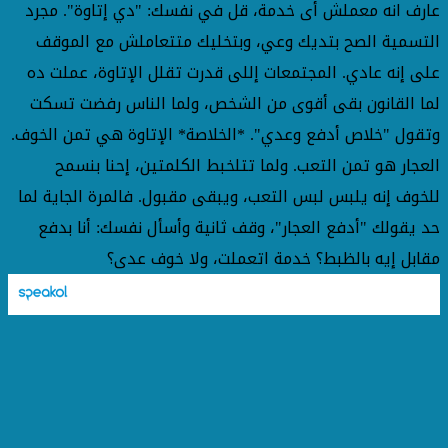
عارف انه معملش أى خدمة، قل في نفسك: "دي إتاوة". مجرد
التسمية الصح بتديك وعي، وبتخليك متتعاملش مع الموقف
على إنه عادي. المجتمعات إللى قدرت تقلل الإتاوة، عملت ده
لما القانون بقى أقوى من الشخص، ولما الناس رفضت تسكت
وتقول "خلاص أدفع وعدي". *الخلاصة* الإتاوة هي تمن الخوف.
العجار هو تمن التعب. ولما تتلخبط الكلمتين، إحنا بنسمح
للخوف إنه يلبس لبس التعب، ويبقى مقبول. فالمرة الجاية لما
حد يقولك "أدفع العجار"، وقف ثانية وأسأل نفسك: أنا بدفع
مقابل إيه بالظبط؟ خدمة اتعملت، ولا خوف عدى؟