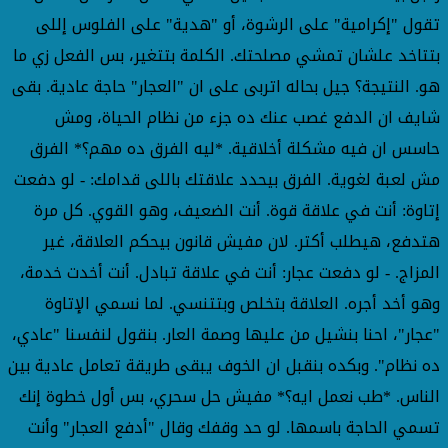
تقول "إكرامية" على الرشوة، أو "هدية" على الفلوس إللى
بتتاخد علشان تمشي مصلحتك. الكلمة بتتغير، بس الفعل زي ما
هو. النتيجة؟ جيل بحاله اتربى على ان "العجار" حاجة عادية. بقى
شايف ان الدفع غصب عنك ده جزء من نظام الحياة، ومش
حاسس ان فيه مشكلة أخلاقية. *ليه الفرق ده مهم؟* الفرق
مش لعبة لغوية. الفرق بيحدد علاقتك باللى قدامك: - لو دفعت
إتاوة: أنت في علاقة قوة. أنت الضعيف، وهو القوي. كل مرة
هتدفع، هيطلب أكتر. لان مفيش قانون بيحكم العلاقة، غير
المزاج. - لو دفعت عجار: أنت في علاقة تبادل. أنت أخدت خدمة،
وهو أخد أجره. العلاقة بتخلص وبتتنسي. لما نسمي الإتاوة
"عجار"، احنا بنشيل من عليها وصمة العار. بنقول لنفسنا "عادي،
ده نظام". وبكده بنقبل ان الخوف يبقى طريقة تعامل عادية بين
الناس. *طب نعمل ايه؟* مفيش حل سحري، بس أول خطوة إنك
تسمي الحاجة باسمها. لو حد وقفك وقال "أدفع العجار" وأنت