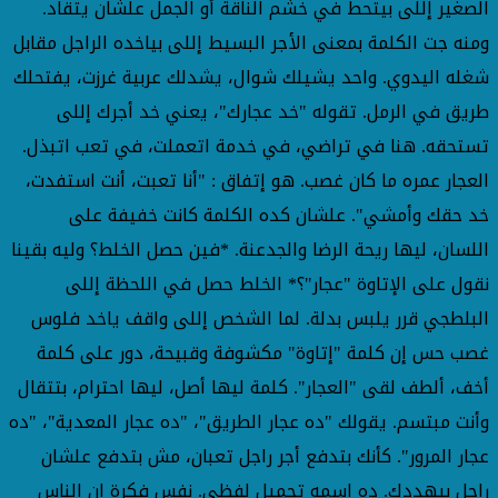
الصغير إللى بيتحط في خشم الناقة أو الجمل علشان يتقاد.
ومنه جت الكلمة بمعنى الأجر البسيط إللى بياخده الراجل مقابل
شغله اليدوي. واحد يشيلك شوال، يشدلك عربية غرزت، يفتحلك
طريق في الرمل. تقوله "خد عجارك"، يعني خد أجرك إللى
تستحقه. هنا في تراضي، في خدمة اتعملت، في تعب اتبذل.
العجار عمره ما كان غصب. هو إتفاق : "أنا تعبت، أنت استفدت،
خد حقك وأمشي". علشان كده الكلمة كانت خفيفة على
اللسان، ليها ريحة الرضا والجدعنة. *فين حصل الخلط؟ وليه بقينا
نقول على الإتاوة "عجار"؟* الخلط حصل في اللحظة إللى
البلطجي قرر يلبس بدلة. لما الشخص إللى واقف ياخد فلوس
غصب حس إن كلمة "إتاوة" مكشوفة وقبيحة، دور على كلمة
أخف، ألطف لقى "العجار". كلمة ليها أصل، ليها احترام، بتتقال
وأنت مبتسم. يقولك "ده عجار الطريق"، "ده عجار المعدية"، "ده
عجار المرور". كأنك بتدفع أجر راجل تعبان، مش بتدفع علشان
راجل بيهددك. ده اسمه تجميل لفظي. نفس فكرة ان الناس