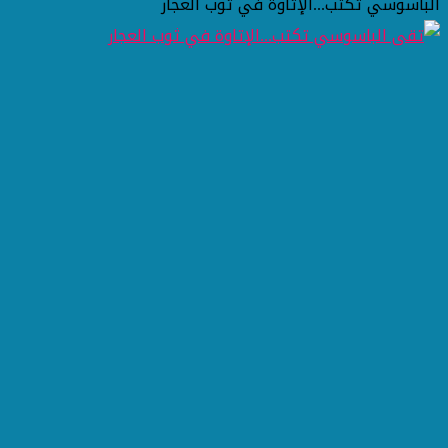
الباسوسي تكتب...الإتاوة في ثوب العجار