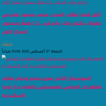
تألق لافت لطلاب المدرب محمد محمود غانم في
بطولة «دكتور ماث» بأبو قير.. 112 طفلًا يحصدون
المركز الأول
خدمات
الجمعة 07 أغسطس 2026 03:04 صباحاً
الموسيقار الكبير عمرو سليم وختام حفلات
المهرجان الصيفي للموسيقي والغناء بدار أوبرا
الإسكندرية