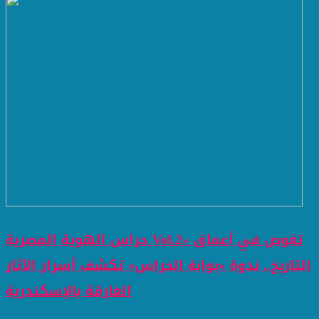
حراس الهوية المصرية Vol.2» تغوص في أعماق
التاريخ.. ندوة «بوابة الحراس» تكشف أسرار الآثار
الغارقة بالإسكندرية