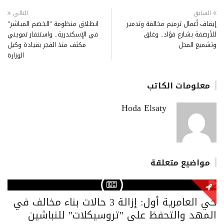
السابق
التالى
إيقاف أعمال ترميم مخالفة وتدمير
انطلاق منظومة "الخصم المباشر"
للأرصفة بشارع فؤاد.. وغلق
في الإسكندرية.. واستنفار تمويني
وتشميع المحل
مكثف منذ الفجر بقيادة وكيل
الوزارة
معلومات الكاتب
Hoda Elsaty
مواضيع متعلقة
حي العامرية أول: إزالة 3 حالات بناء مخالف في
المهد والتحفظ على "تروسيكلات" للنباشين