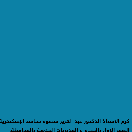
كرم الاستاذ الدكتور عبد العزيز قنصوه محافظ الإسكندرية ا
الصف الاول بالاحياء و المديريات الخدمية بالمحافظة،