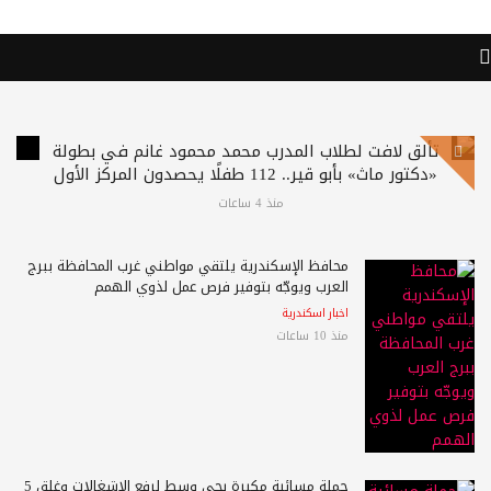
تألق لافت لطلاب المدرب محمد محمود غانم في بطولة
«دكتور ماث» بأبو قير.. 112 طفلًا يحصدون المركز الأول
منذ 4 ساعات
محافظ الإسكندرية يلتقي مواطني غرب المحافظة ببرج
العرب ويوجّه بتوفير فرص عمل لذوي الهمم
اخبار اسكندرية
منذ 10 ساعات
حملة مسائية مكبرة بحي وسط لرفع الإشغالات وغلق 5