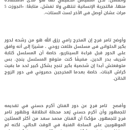
والفشل، لكن المقياس الحقيقي لها هو مدى الاستفادة
منها، فالتجربة الإنسانية تنتهي ولا تفشل، متابعًا: «اتجوزت 5
مرات عشان أوصل فى الأخر لست الستات».
وأوضح تامر فرج إن المخرج رامي رزق الله هو من رشحه لدور
بكير الحلوانى فى مسلسل طلعت روحي ، مشيرًا إلى أنه وافق
على الدور قبل قراءة السيناريو، خاصة أن المسلسل كتابة
شريف بدر الدين، مضيفًا كنت متوقع المسلسل ينجح، بس
متوقعتش أبدا إن شخصية بكير تنجح بشكل كبير لحد ما بقيت
كراش البنات، خاصة بعدما المخرجين حصروني فى دور الزوج
الخائن.
وأفصح تامر فرج عن دور الفنان أكرم حسني في تقديمه
للجمهور وأن أكرم حسني يُعد محطة انطلاقة وظهور تامر
فرج للجمهور، مؤكدًا أن الفنان محمد سعد من أكثر الممثلين
الموهوبين على الساحة الفنية في الوقت الحالي، لكنه لم