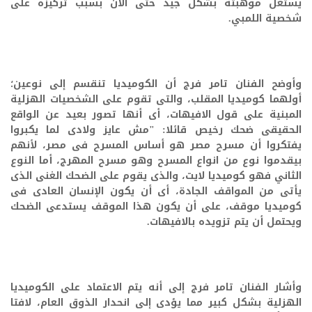
يستغل موهبته بشكل جيد حتى الآن بسبب تركيزه على
شخصية اللمبي.
وأوضح الفنان تامر فرج أن الكوميديا تنقسم إلى نوعين؛
أولهما كوميديا المقلب، والتى تقوم على الشخصيات الهزلية
المبنية على قول الافيهات، أى أنها تصور بعيد عن الواقع
الحقيقى ضحك رخيص قائلا: "مش عايز ولادى لما يكبروا
يفتكروا أن مسرح مصر هو أساس المسرح فى مصر، لأنهم
بيقدموا نوع من انواع المسرح وهو مسرح المهرج، أما النوع
الثاني فهو كوميديا لايت، والذى يقوم على الضحك الغنى الذى
يأتى من المواقف الجادة، أى أن يكون الإنسان العادى فى
كوميديا موقف، على أن يكون هذا الموقف يستدعى الضحك
ويحتمل أن يتم تزويده بالافيهات.
وأشار الفنان تامر فرج إلى أنه يتم الاعتماد على الكوميديا
الهزلية بشكل كبير مما يؤدى إلى انحدار الذوق العام، لافتا