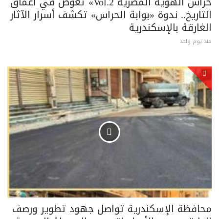
حراس الهوية المصرية Vol.2» تغوص في أعماق
التاريخ.. ندوة «بوابة الحراس» تكشف أسرار الآثار
الغارقة بالإسكندرية
منذ يوم واحد
محافظة الإسكندرية تواصل جهود تطوير ورصف