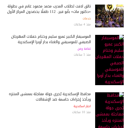
تألق لافت لطلاب المدرب محمد محمود غانم في بطولة
«دكتور ماث» بأبو قير.. 112 طفلًا يحصدون المركز الأول
خدمات
منذ 4 ساعات
الموسيقار الكبير عمرو سليم وختام حفلات المهرجان
الصيفي للموسيقي والغناء بدار أوبرا الإسكندرية
ثقافة وفن
منذ 5 ساعات
محافظ الإسكندرية يُجري جولة مفاجئة بممشى المنتزه
ويأخذ إجراءات حاسمة ضد الإشغالات
اخبار اسكندرية
منذ 10 ساعات