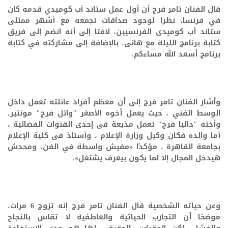
قال الفنان تامر فرج أن أول عمل ستاند آب كوميدي قدمه كان
في فرنسا، نظرا لوجود صداقات تجمعه مع أشهر ممثلى
ستاند أب كوميدى الفرنسيين، لافتا إلى أنه انضم إلى فريق
كتابة برنامج الليلة مع هانى، بالإضافة إلى مشاركته في كتابة
برنامج أسعد الله مساءكم.
وأشار الفنان تامر فرج إلى أن معظم أفراد عائلته تعمل داخل
الوسط الفني ، حيث يعمل أخوه الأصغر "وائل فرج" مونتير،
وأخته "داليا فرج" تعمل مذيعة فى إحدى القنوات الفضائية ،
أما والده فكان وكيل وزارة الإعلام ، وأستاذ فى كلية الإعلام
بجامعة القاهرة ، مؤكدًا «مفيش واسطة في الفن، ومحدش
هيدخل المجال إلا لما يكون بيعرف يشتغل».
وعن حياته الشخصية قال الفنان تامر فرج إنه تزوج 6 مرات،
موضحًا أن التجارب الحياتية والعاطفية لا تقاس بالنجاح