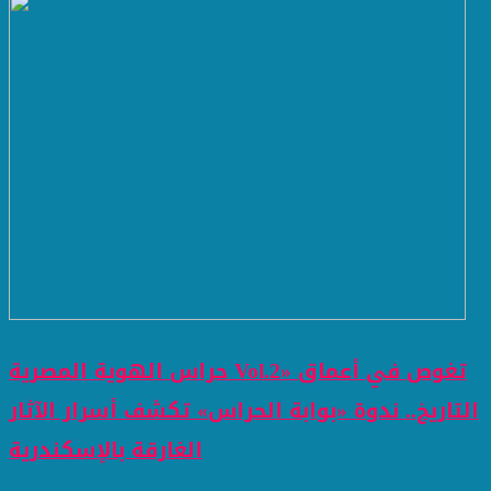
حراس الهوية المصرية Vol.2» تغوص في أعماق
التاريخ.. ندوة «بوابة الحراس» تكشف أسرار الآثار
الغارقة بالإسكندرية