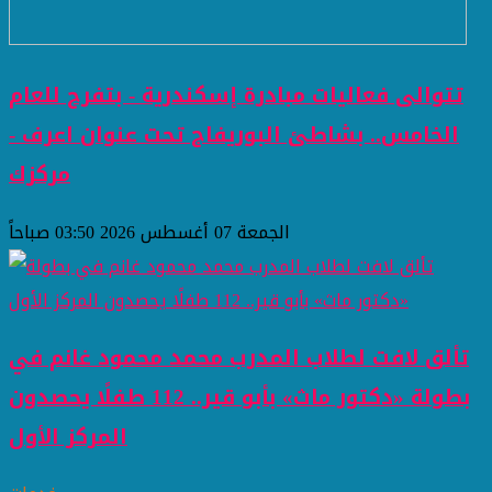
تتوالى فعاليات مبادرة إسكندرية - بتفرح للعام
الخامس.. بشاطئ البوريفاج تحت عنوان اعرف -
مركزك
الجمعة 07 أغسطس 2026 03:50 صباحاً
تألق لافت لطلاب المدرب محمد محمود غانم في
بطولة «دكتور ماث» بأبو قير.. 112 طفلًا يحصدون
المركز الأول