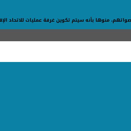
صواتهم، منوها بأنه سيتم تكوين غرفة عمليات للاتحاد الإق