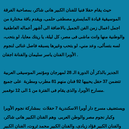
حيث يقام حفلا فنيا للفنان الكبير هانى شاكر، بمصاحبة الفرقة 
الموسيقية قيادة المايسترو مصطفى حلمى، ويقدم باقة مختارة من 
اجمل اعمال زمن الفن الجميل بالاضافة الى أشهر أعماله العاطفية 
والوطنية منها وانت ماشى فى مصر، كل ليلة، يا ريتك معايا، لو بتحب، 
لسه بتسألى، وعد مني، لو بتحب وغيرها يسبقه فاصل غنائى لنجوم 
الأوبرا الفنان ياسر سليمان والفنانة اجفان .
الجدير بالذكر أن الدورة الـ 28 لمهرجان ومؤتمر الموسيقى العربية 
تتضمن 37 حفل يحييها 92 فنان منهم 81 مطرب ومطربة  على جميع 
مسارح الأوبرا، والذى يقام فى الفترة من 1 الى 12 نوفمبر.
ويستضيف مسرح دار أوبرا الاسكندرية 7 حفلات  بمشاركة نجوم الأوبرا 
وكبار نجوم مصر والوطن العربى  وهم الفنان الكبير هانى شاكر، 
والفنان الكبير فؤاد زبادى، والفنان الكبير محمد ثروت، الفنان الكبير 