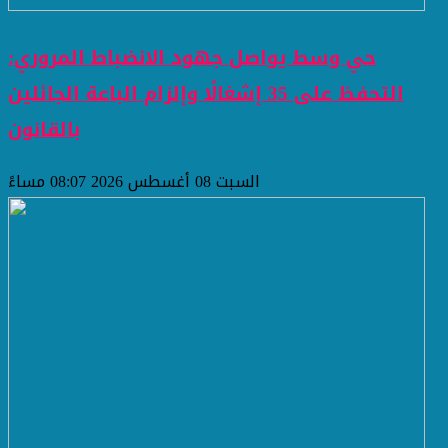
حي وسط يواصل جهود الانضباط المروري:
التحفظ على 35 إشغالًا وإلزام الباعة الجائلين
بالقانون
السبت 08 أغسطس 2026 08:07 مساءً