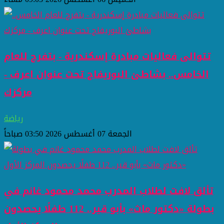
تتوالى فعاليات مبادرة إسكندرية - بتفرح للعام
الخامس.. بشاطئ البوريفاج تحت عنوان اعرف -
مركزك
رياضة
الجمعة 07 أغسطس 2026 03:50 صباحاً
تألق لافت لطلاب المدرب محمد محمود غانم في
بطولة «دكتور ماث» بأبو قير.. 112 طفلًا يحصدون