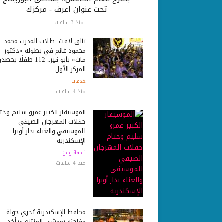
تحت عنوان اعرف - مركزك
منذ 3 ساعات
تألق لافت لطلاب المدرب محمد
محمود غانم في بطولة «دكتور
ماث» بأبو قير.. 112 طفلًا ي
المركز الأول
خدمات
منذ 4 ساعات
الموسيقار الكبير عمرو سليم وخت
حفلات المهرجان الصيفي
للموسيقي والغناء بدار أوبرا
الإسكندرية
ثقافة وفن
منذ 4 ساعات
محافظ الإسكندرية يُجري جولة
مفاجئة بممشى المنتزه ويأخذ