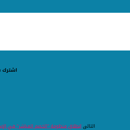
اشترك ف
التالى
انطلاق منظومة "الخصم المباشر" في الإسك