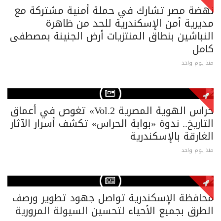
نهضة مصر تشارك في حملة أمنية مشتركة مع
مديرية أمن الإسكندرية للحد من ظاهرة
النباشين بنطاق المنتزيات أرض الجنينة بمصطفى
كامل
منذ يوم واحد
حراس الهوية المصرية Vol.2» تغوص في أعماق
التاريخ.. ندوة «بوابة الحراس» تكشف أسرار الآثار
الغارقة بالإسكندرية
منذ يوم واحد
محافظة الإسكندرية تواصل جهود تطوير ورصف
الطرق بجميع الأحياء لتحسين السيولة المرورية