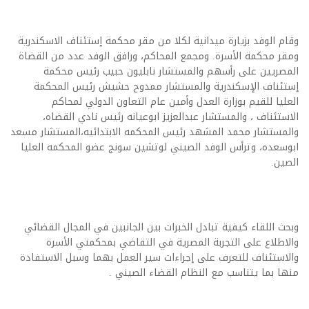
وقام الوفد بزيارة ميدانية لكلا من مقر محكمة إستئناف الاسكندرية
ومقر محكمة الأسرة. ومجمع المحاكم، ورافق الوفد عدد من القضاة
المصريين على رأسهم والمستشار نابليون حبيب رئيس محكمة
إستئناف الإسكندرية والمستشار ممدوح حشيش رئيس المحكمة
العليا للقيم بوزارة العدل وأمين عام التعاون الدولي لمحاكم
الاستئناف ، والمستشار عبدالعزيز ابوعيانه رئيس نادي القضاه،
والمستشار محمد المشهد رئيس المحكمه الابتدائيه،المستشار مسعد
ابوسعده، وترأس الوفد الصيني لوتشين سونج عضو المحكمه العليا
الصين.
وبحث اللقاء كيفية تبادل الخبرات بين الجانبين في المجال القضائي
والاطلاع على التجربة المصرية في التقاضي بمحكمتي الأسرة
والاستئناف للتعرف على إجراءات سير العمل بهما وسبل الاستفادة
منها بما يتناسب مع النظام القضاء الصيني .