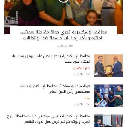
محافظ الإسكندرية يُجري جولة مفاجئة بممشى
المنتزه ويأخذ إجراءات حاسمة ضد الإشغالات
منذ ساعتين
محافظ الإسكندرية يودع قنصل عام اليونان بمناسبة
انتهاء فترة عمله
اخبار اسكندرية
منذ ساعتين
جولة ميدانية مفاجئة لمحافظ الإسكندرية يتفقد
مستشفى رأس التين العام
صحة
منذ ساعتين
محافظ الإسكندرية يلتقي مواطني غرب المحافظة ببرج
العرب ويوجّه بتوفير فرص عمل لذوي الهمم