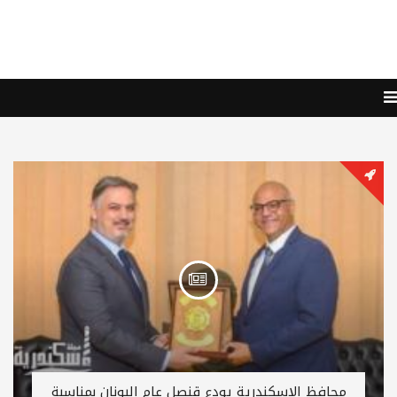
محافظ الإسكندرية يودع قنصل عام اليونان بمناسبة