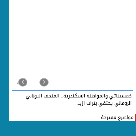
خمسيناتي والمواطنة السكندرية.. المتحف اليوناني
خمس
الروماني يحتفي بتراث ال...
الر
مواضيع مقترحة