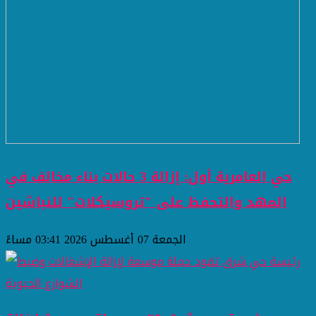
حي العامرية أول: إزالة 3 حالات بناء مخالف في
المهد والتحفظ على "تروسيكلات" للنباشين
الجمعة 07 أغسطس 2026 03:41 مساءً