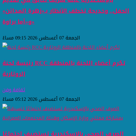
بالإسكندرية عبلة شريف تتألق في تقديم
الحفل.. وخديجة تخطف الأنظار بـ«زهرة المدائن»
و«أما براوة»
الجمعة 07 أغسطس 2026 09:15 مساءً
رئيسة لجنة RCC تكرم أعضاء اللجنة بالمنطقة
الروتارية
ثقافة وفن
الجمعة 07 أغسطس 2026 05:12 مساءً
الصرف الصحي بالإسكندرية تستضيف اجتماعًا