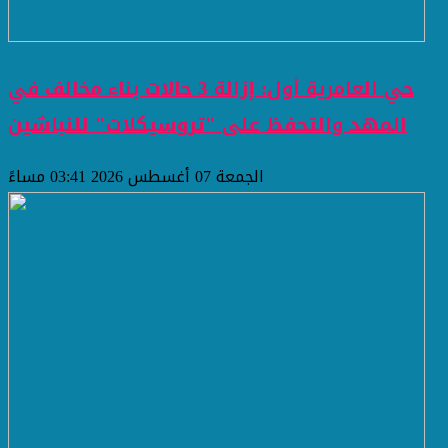
حي العامرية أول: إزالة 3 حالات بناء مخالف في
المهد والتحفظ على "تروسيكلات" للنباشين
الجمعة 07 أغسطس 2026 03:41 مساءً