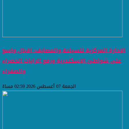
الإدارة المركزية للسياحة والمصايف: إقبال واسع
على شواطئ الإسكندرية ورفع الرايات الخضراء
والصفراء
الجمعة 07 أغسطس 2026 02:59 مساءً