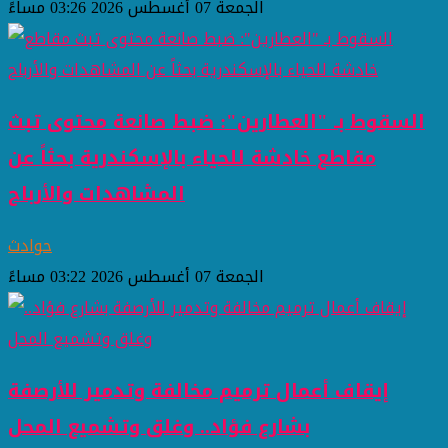
الجمعة 07 أغسطس 2026 03:26 مساءً
السقوط بـ "العطارين": ضبط صانعة محتوى تبث
مقاطع خادشة للحياء بالإسكندرية بحثاً عن
المشاهدات والأرباح
حوادث
الجمعة 07 أغسطس 2026 03:22 مساءً
إيقاف أعمال ترميم مخالفة وتدمير للأرصفة
بشارع فؤاد.. وغلق وتشميع المحل