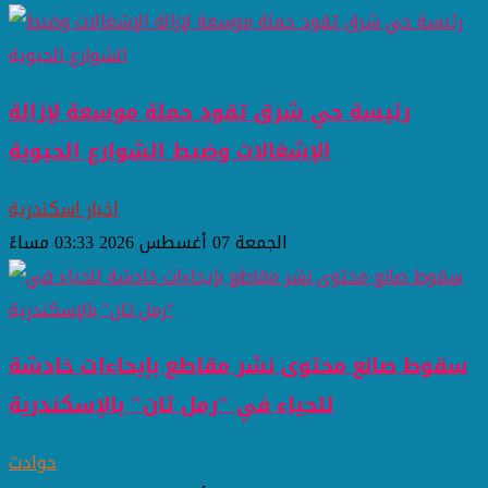
رئيسة حي شرق تقود حملة موسعة لإزالة
الإشغالات وضبط الشوارع الحيوية
اخبار اسكندرية
الجمعة 07 أغسطس 2026 03:33 مساءً
سقوط صانع محتوى نشر مقاطع بإيحاءات خادشة
للحياء في "رمل ثان" بالإسكندرية
حوادث