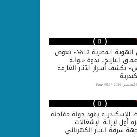
حراس الهوية المصرية Vol.2» تغوص
اق التاريخ.. ندوة «بوابة
س» تكشف أسرار الآثار الغارقة
كندرية
 الإسكندرية يقود جولة مفاجئة
زه أول لإزالة الإشغالات
هة سرقة التيار الكهربائي