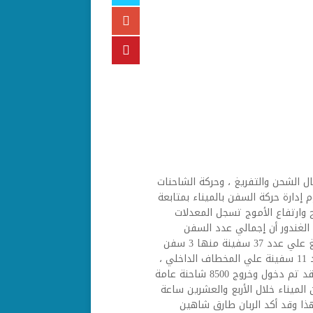
ال الشحن والتفريغ ، وحركة الشاحنات
 إدارة حركة السفن بالميناء بمتابعة
 وارتفاع الأموج تسجل المعدلات
لغندور أن إجمالي عدد السفن
المتواجدة بالميناء وصل 78 سفينة ، وتجري عمليات الشحن والتفريغ علي عدد 37 سفينة منها 3 سفن
حاويات ، وعدد 4 سفن مواد بترولية ، وعدد 19 سفينة عامة ، وعدد 11 سفينة علي المخطاف الداخلي ،
وتواجد بالمخطاف الخارجي عدد 38 سفينة ، وعن حركة الشاحنات فقد تم دخول وخروج 8500 شاحنة عامة
الميناء خلال الأربع والعشرين ساعة
ن متجه إلي إمبابة . هذا وقد أكد الربان طارق شاهين