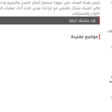
رئيس هيئة الميناء علي ضرورة استمرار أعمال الشحن والتفريغ ودخ
والي الميناء بشكل طبيعي مع مراعاة توخي الحذر أثناء عمليات ال
الأرواح والممتلكات .
قد يعجبك ايضا
لات
مواضيع مقترحة
ة