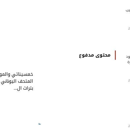
بب
محتوى مدفوع
ود
ة
خمسيناتي والموا
المتحف اليوناني 
بتراث ال...