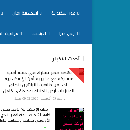
صور اسكندرية
اسكندرية زمان
م
ارسل خبرا
الارشيف
مواقيت الص
أحدث الاخبار
نهضة مصر تشارك في حملة أمنية
مشتركة مع مديرية أمن الإسكندرية
للحد من ظاهرة النباشين بنطاق
المنتزيات أرض الجنينة بمصطفى كامل
الأربعاء 05 أغسطس 2026 09:32 مساءً
"شباب الإسكندرية" تؤكد: فحص
كافة الشكاوى المتعلقة بالنادي
الأوليمبي بحيادية وشفافية كامل
رياضة