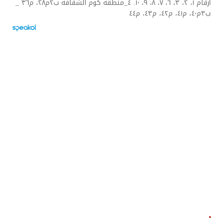
أرقام ١، ٢، ٣، ٦، ٧، ٨، ٩، ١٠. ٤_منطقة كوم الشقافة ب٢م٢٨، م٣٦ _
ب٣م٤٠، م٤١، م٤٢، م٤٣، م٤٤