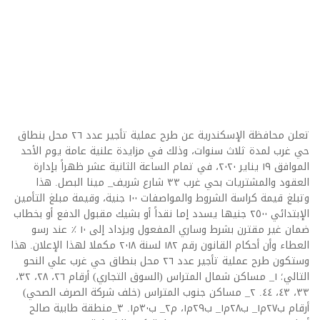
تعلن محافظة الإسكندرية عن طرح عملية تأجير عدد ٢٦ محل بنطاق
حي غرب لمدة ثلاث سنوات، وذلك في مزايدة علنية عامة يوم الأحد
الموافق ١٩ يناير ٢٠٢٠، في تمام الساعة الثانية عشر ظهراً بإدارة
العقود والمشتريات بحي غرب ٣٣ شارع شريف_ مينا البصل. هذا
وتبلغ قيمة كراسة الشروط والمواصفات ١٠٠ جنية، وقيمة مبلغ التأمين
الإبتدائي ٢٥٠٠ جنيها يسدد إما نقداً أو بشيك مقبول الدفع أو بخطاب
ضمان غير مقترن بشرط وساري المفعول ويزداد إلى ١٠ ٪ عند رسو
العطاء وأن أحكام القانون رقم ١٨٢ لسنة ٢٠١٨ مكملا لهذا الإعلان. هذا
وستكون طرح عملية تأجير عدد ٢٦ محل بنطاق حي غرب علي النحو
التالي؛ ١_ مساكن شمال المتراس (السوق التجاري) أرقام ٢٦، ٢٨، ٣٢،
٣٣، ٤٣، ٤٤. ٢_ مساكن جنوب المتراس (خلف شركة الصرف الصحي)
أرقام ب٢٧م١_ ب٢٨م١_ ب٢٩م١، م٢_ ب٣٠م١. ٣_منطقة طابية صالح