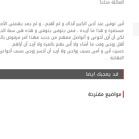
العائلة متاحآ .
أبى توفى عند أخى الكبير أنذاك و لم أهتم ، و لم يعد يهمنى الأم
مستقرة و هذا ما أريده ، فمن يتوفى يتوفى و هذه هى سنة الح
لكن أن أرى أخوتى و أتواصل معهم من جديد فهذا أمر مرفوض بالنسب
أهل زوجى وقت ما أشاء ولا أَبَى بهم بالمرة ولا أريد أن أراهم .
خسرت أبى و أمى بسبب زواجى ولا أريد أن أخسر زوجى بسبب أخواتى 
النهاية ...
قد يعجبك ايضا
مواضيع مقترحة