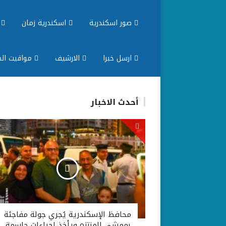
صور اسكندرية
اسكندرية زمان
م
ارسل خبرا
الارشيف
مواقيت الص
أحدث الاخبار
محافظ الإسكندرية يُجري جولة مفاجئة
بممشى المنتزه ويأخذ إجراءات حاسمة