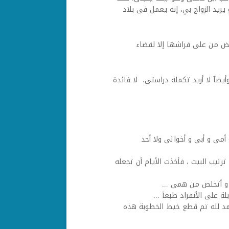
ريد الزواج بي،
إنه يعمل فى بلاد
هض من على فراشها إلا لقضاء
ضآ لا أريد تكملة دراستى، لا فائدة
أمى و أبى و أخواتى ولا أحد
رتيب البيت ، فأخذت الأيام أن تجعله
 و أتخلص من همى ...
 على الأنفراد طبعآ ...
لحمد لله تم قطع خيط الخطوبة هذه