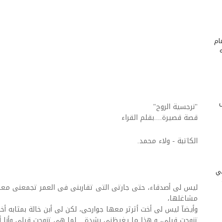
ام
"نرجسية الروح"
قصة قصيرة....بقلم القراء
الكاتبة - ولاء محمد.
ني
ليس لى أصدقاء، حتى جارتى التى تقاربنى فى العمر تجمعنى مع
مشاغلها،
وأيضآ ليس لى أخت أثرثر معها جوارحى، لكن لى أبن خالة بمثابه 
تزوجت قبلى، و هذا ما يغيظنى بشدة ...
لما هى تزوجت قبلى وأنا 