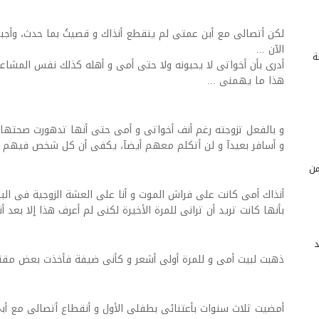
لكن أتصالى مع أبن عمتى لم ينقطع أنذاك و قصيتُ بما حدث، وأج
الآن ...
ة
أدرى بأن أخواتى لا يحبونه ولا حتى أمى و أهله كذلك نفس المشاعر 
هذا ما يهمنى ...
و بالفعل تزوجته رغم أنف أخواتى و أمى حتى أنها تدهورت صحتها 
و أسافر بعيدآ و لن أتكلم معهم أيضآ، يكفى أن كل شخص فيهم أس
من
أنذاك أمى كانت على فراش الموت و أنا على العشة الزوجية فى البل
بأنها كانت تريد أن ترانى للمرة الأخيرة لكنى لم أعرف هذا إلا بعد أن
د
ذهبت لبيت أمى و للمرة أولى أشعر و كأنى ضيفة فأخذت بعض مقت
أمضيت ثلاث سنوات بأعتنائى بطفلى الأول و أنقطاع أتصالى مع أب