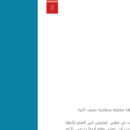
ها معرفة سطحية بسبب كثرة
أخت لى فهى تقاربنى فى العمر لكنها
أحب أبن عمتى وهو أيضآ يحبنى، لكنه