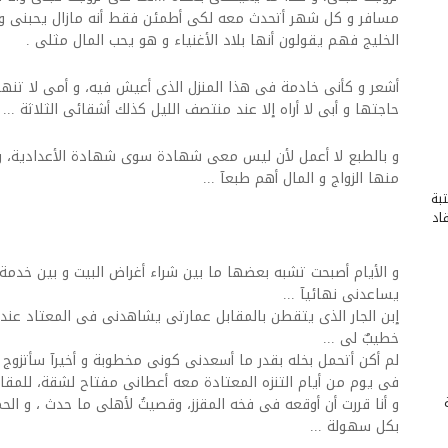
مسافر و كل شهر أتحدث معه لكى أطمئن فقط أنه مازال يحبنى و ي
الخليج فهم يقولون أنها بلاد الأغنياء و هو يحب المال مثلى .
أشعر و كأنى خادمة فى هذا المنزل الذى أعيش فيه، و أمى لا تن
حاجتها و أبى لا أراه إلا عند منتصف الليل كذلك أشقائى الثلاثة ...
و بالطبع لا أعمل لأن ليس معى شهادة سوى شهادة الأعدادية، وأي
منها الزواج و المال أهم طبعآ ...
بة
اد
و الأيام أصبحت تشبه بعضها ما بين شراء أغراض البيت و بين خدمة 
يساعدنى نهائيآ ...
إبن الجار الذى يتقطن بالمقابل عمارتى يشاهدنى فى المعتاد عند ت
خطيبٌ لى ...
لم أكن أتحمل بخله بقدر ما أسعدنى كونى مخطوبة و أخيرآ سأتزوج
فى يوم من أيام التنزه المعتادة معه أعطانى مفتاح لشقة، للمقابلة
و أنا قررت أن أوقعه فى فخه المقزز، وقصيتُ لأهلى ما حدث ، و ا
بكل سهولة ...