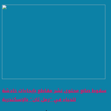
سقوط صانع محتوى نشر مقاطع بإيحاءات خادشة
للحياء في "رمل ثان" بالإسكندرية