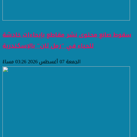
سقوط صانع محتوى نشر مقاطع بإيحاءات خادشة
للحياء في "رمل ثان" بالإسكندرية
الجمعة 07 أغسطس 2026 03:26 مساءً