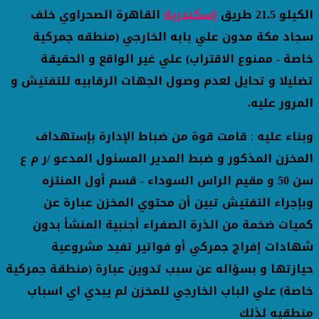
الكيلو 21.5 طريق
إسكندرية
القاهرة الصحراوي خلف
سجاد مكة مدون علي بابه الخارجي (منطقه جمركية
خاصة - ممنوع الاقتراب) علي غير الواقع و الحقيقة
تضليلا و تحايل لعدم وصول الجهات الرقابيه للتفتيش و
المرور عليه
.
وبناء عليه
:
قامت قوة من ضباط الإدارة بإستهداف
المخزن المذكور و ضبط المدير المسئول المدعو /ر م ع
سن 50 و مقيم الراس السوداء - قسم أول المنتزه
وبإجراء التفتيش تبين أن محتوي المخزن عبارة عن
كميات ضخمة من الذرة الصفراء أجنبية المنشأ بدون
شهادات إفراج جمركي أو فواتير تفيد مشروعية
حيازتها و بسؤاله عن سبب تدوين عبارة (منطقة جمركية
خاصة) علي الباب الخارجي للمخزن لم يبدي اي اسباب
منطقيه لذلك