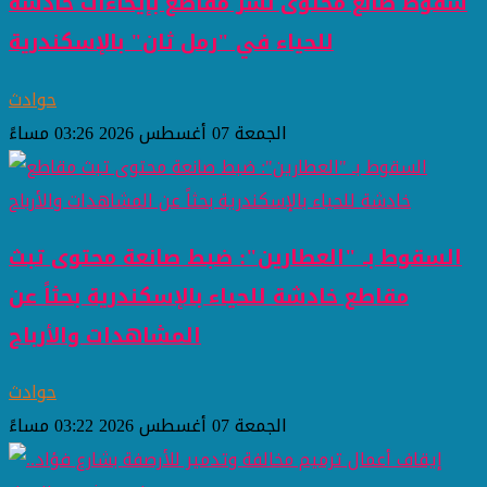
سقوط صانع محتوى نشر مقاطع بإيحاءات خادشة
للحياء في "رمل ثان" بالإسكندرية
حوادث
الجمعة 07 أغسطس 2026 03:26 مساءً
السقوط بـ "العطارين": ضبط صانعة محتوى تبث
مقاطع خادشة للحياء بالإسكندرية بحثاً عن
المشاهدات والأرباح
حوادث
الجمعة 07 أغسطس 2026 03:22 مساءً