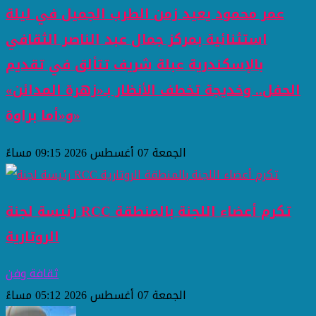
عمر محمود يعيد زمن الطرب الجميل في ليلة
استثنائية بمركز جمال عبد الناصر الثقافي
بالإسكندرية عبلة شريف تتألق في تقديم
الحفل.. وخديجة تخطف الأنظار بـ«زهرة المدائن»
و«أما براوة»
الجمعة 07 أغسطس 2026 09:15 مساءً
رئيسة لجنة RCC تكرم أعضاء اللجنة بالمنطقة
الروتارية
ثقافة وفن
الجمعة 07 أغسطس 2026 05:12 مساءً