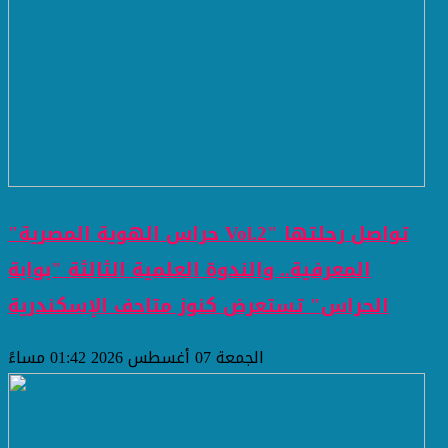
"حراس الهوية المصرية Vol.2" تواصل رحلتها
المعرفية.. والندوة العلمية الثالثة "بوابة
الحراس" تستعرض كنوز متاحف الإسكندرية
الجمعة 07 أغسطس 2026 01:42 مساءً