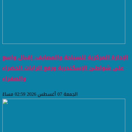
الإدارة المركزية للسياحة والمصايف: إقبال واسع
على شواطئ الإسكندرية ورفع الرايات الخضراء
والصفراء
الجمعة 07 أغسطس 2026 02:59 مساءً