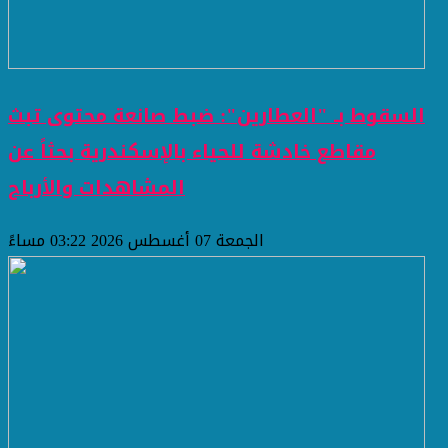
السقوط بـ "العطارين": ضبط صانعة محتوى تبث
مقاطع خادشة للحياء بالإسكندرية بحثاً عن
المشاهدات والأرباح
الجمعة 07 أغسطس 2026 03:22 مساءً