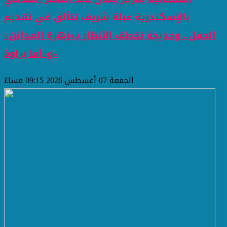
بالإسكندرية عبلة شريف تتألق في تقديم
الحفل.. وخديجة تخطف الأنظار بـ«زهرة المدائن»
و«أما براوة»
الجمعة 07 أغسطس 2026 09:15 مساءً