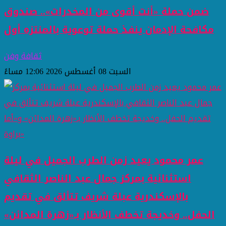
ضمن حملة «أنت أقوى من المخدرات».. صندوق
مكافحة الإدمان ينفذ حملة توعوية بالمنتزه أول
ثقافة وفن
السبت 08 أغسطس 2026 12:06 مساءً
عمر محمود يعيد زمن الطرب الجميل في ليلة
استثنائية بمركز جمال عبد الناصر الثقافي
بالإسكندرية عبلة شريف تتألق في تقديم
الحفل.. وخديجة تخطف الأنظار بـ«زهرة المدائن»