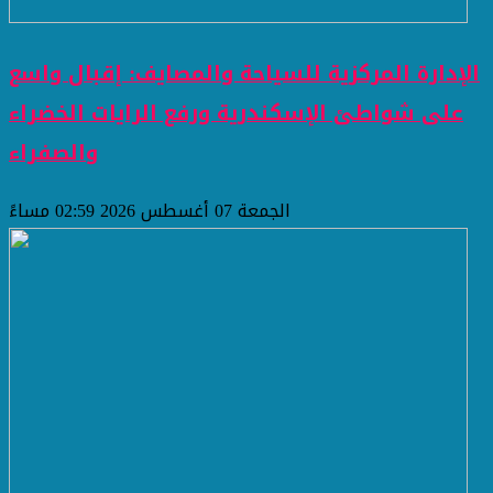
الإدارة المركزية للسياحة والمصايف: إقبال واسع
على شواطئ الإسكندرية ورفع الرايات الخضراء
والصفراء
الجمعة 07 أغسطس 2026 02:59 مساءً