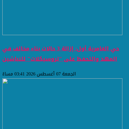
حي العامرية أول: إزالة 3 حالات بناء مخالف في
المهد والتحفظ على "تروسيكلات" للنباشين
الجمعة 07 أغسطس 2026 03:41 مساءً