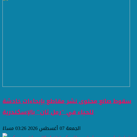
سقوط صانع محتوى نشر مقاطع بإيحاءات خادشة
للحياء في "رمل ثان" بالإسكندرية
الجمعة 07 أغسطس 2026 03:26 مساءً