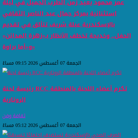
عمر محمود يعيد زمن الطرب الجميل في ليلة
استثنائية بمركز جمال عبد الناصر الثقافي
بالإسكندرية عبلة شريف تتألق في تقديم
الحفل.. وخديجة تخطف الأنظار بـ«زهرة المدائن»
و«أما براوة»
الجمعة 07 أغسطس 2026 09:15 مساءً
رئيسة لجنة RCC تكرم أعضاء اللجنة بالمنطقة
الروتارية
ثقافة وفن
الجمعة 07 أغسطس 2026 05:12 مساءً