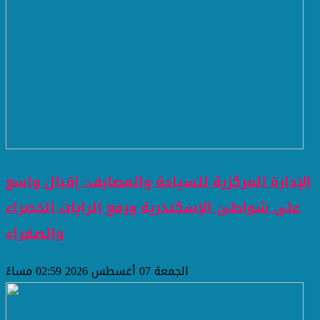
الإدارة المركزية للسياحة والمصايف: إقبال واسع
على شواطئ الإسكندرية ورفع الرايات الخضراء
والصفراء
الجمعة 07 أغسطس 2026 02:59 مساءً