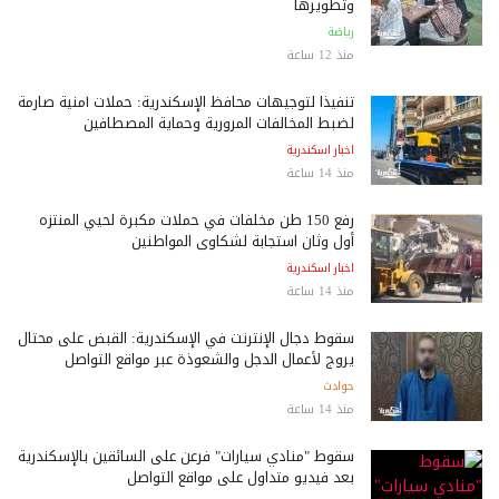
وتطويرها
رياضة
منذ 12 ساعة
تنفيذًا لتوجيهات محافظ الإسكندرية: حملات أمنية صارمة
لضبط المخالفات المرورية وحماية المصطافين
اخبار اسكندرية
منذ 14 ساعة
رفع 150 طن مخلفات في حملات مكبرة لحيي المنتزه
أول وثان استجابة لشكاوى المواطنين
اخبار اسكندرية
منذ 14 ساعة
سقوط دجال الإنترنت في الإسكندرية: القبض على محتال
يروج لأعمال الدجل والشعوذة عبر مواقع التواصل
حوادث
منذ 14 ساعة
سقوط "منادي سيارات" فرعن على السائقين بالإسكندرية
بعد فيديو متداول على مواقع التواصل