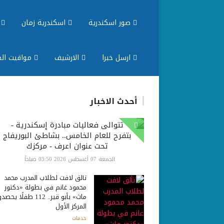
صور اسكندرية
اسكندرية زمان
م
ارسل خبرا
الارشيف
مواقيت الص
أحدث الاخبار
تتوالى فعاليات مبادرة إسكندرية -
بتفرح للعام الخامس.. بشاطئ البوريفاج
تحت عنوان اعرف - مركزك
الجمعة 07 أغسطس 2026 03:50 صباحاً
تألق لافت لطلاب المدرب محمد
محمود غانم في بطولة «دكتور
ماث» بأبو قير.. 112 طفلًا ي
المركز الأول
خدمات