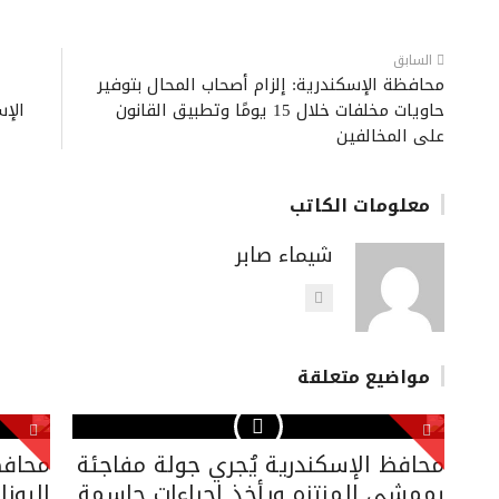
السابق
محافظة الإسكندرية: إلزام أصحاب المحال بتوفير
حاويات مخلفات خلال 15 يومًا وتطبيق القانون
الإس
على المخالفين
معلومات الكاتب
شيماء صابر
مواضيع متعلقة
محافظ الإسكندرية يُجري جولة مفاجئة
محافظ
بممشى المنتزه ويأخذ إجراءات حاسمة
اليونا