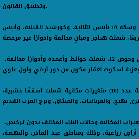
وتطبيق القانون.
ففي نطاق حي شرق، تم تنفيذ حملة مكبرة لإزالة عدد (11) حالة متغيرات مكانية بمناطق مشروع ناصر، وسكة 10 بأبيس الثانية، وخورشيد القبلية، وأبيس
وفي نطاق حي المنتزه ثان، تم تنفيذ حملة إزالة، أسفرت عن إزالة 4 نقاط متغيرات مكانية بعزب البرنس وحوض 12، شملت حوائط وأعمدة وأدوارًا مخالفة،
كما واصل مركز ومدينة برج العرب تنفيذ حملات إزالة أعمال البناء المخالف بدون ترخيص، حيث تم إزالة عدد (10) متغيرات مكانية شملت أسقفًا خشبية،
وفي حي العامرية أول، تواصلت الحملات المكبرة على مدار الأيام الماضية، وأسفرت عن إزالة عدد من المتغيرات المكانية وحالات البناء المخالف بدون ترخيص،
أراضٍ زراعية، وذلك بمناطق عبد القادر، والنهضة،