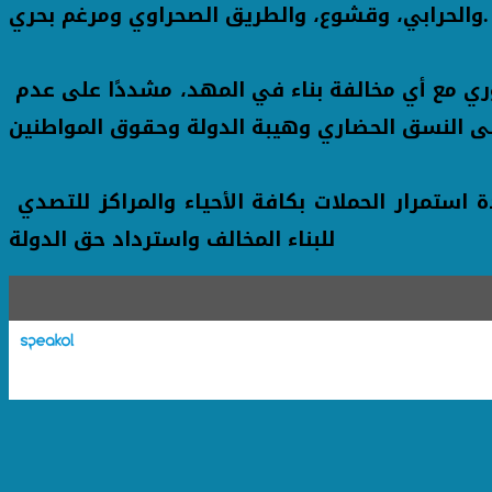
والحرابي، وقشوع، والطريق الصحراوي ومرغم بحري.
وأكد محافظ الإسكندرية أن الأجهزة التنفيذية بالمحافظة مستمرة في تنفيذ حملات الإزالة والتعامل الفوري مع أي مخالفة بناء في المهد، مشددًا على عدم
وتهيب محافظة الإسكندرية بالسادة المواطنين الالتزام بالقوانين واللوائح المنظمة لأعمال البناء، مؤكدة استمرار الحملات بكافة الأحياء والمراكز للتصدي
للبناء المخالف واسترداد حق الدولة