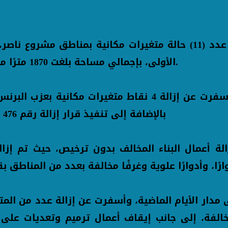
الأولى، بإجمالي مساحة بلغت 1870 مترًا مربعًا، شملت هناجر ومبانٍ مخالفة وأدوارًا غير مرخصة.
بالإضافة إلى تنفيذ قرار إزالة رقم 476 بعزبة اسكوت لعقار مكوّن من دور أرضي وأول علوي
 مخالفة، إلى جانب إيقاف أعمال ترميم وتعديات على 