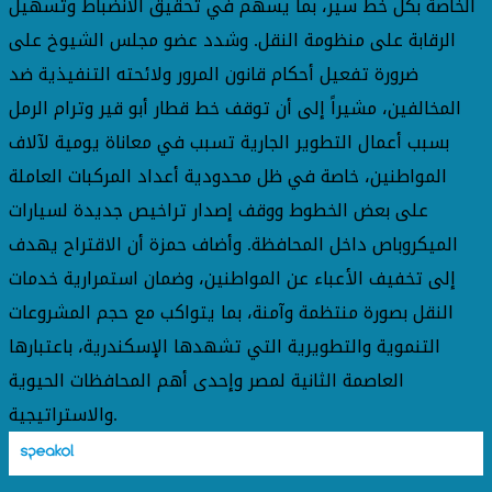
الخاصة بكل خط سير، بما يسهم في تحقيق الانضباط وتسهيل
الرقابة على منظومة النقل. وشدد عضو مجلس الشيوخ على
ضرورة تفعيل أحكام قانون المرور ولائحته التنفيذية ضد
المخالفين، مشيراً إلى أن توقف خط قطار أبو قير وترام الرمل
بسبب أعمال التطوير الجارية تسبب في معاناة يومية لآلاف
المواطنين، خاصة في ظل محدودية أعداد المركبات العاملة
على بعض الخطوط ووقف إصدار تراخيص جديدة لسيارات
الميكروباص داخل المحافظة. وأضاف حمزة أن الاقتراح يهدف
إلى تخفيف الأعباء عن المواطنين، وضمان استمرارية خدمات
النقل بصورة منتظمة وآمنة، بما يتواكب مع حجم المشروعات
التنموية والتطويرية التي تشهدها الإسكندرية، باعتبارها
العاصمة الثانية لمصر وإحدى أهم المحافظات الحيوية
والاستراتيجية.