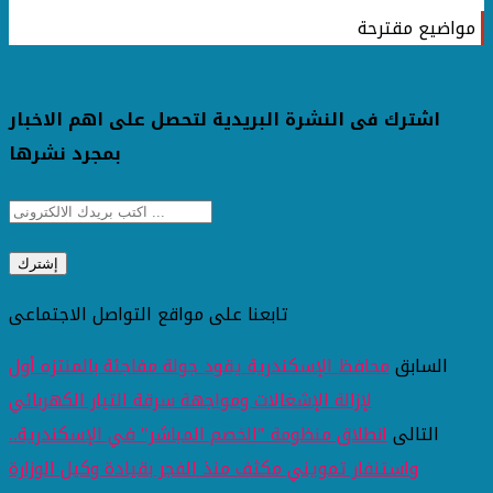
مواضيع مقترحة
اشترك فى النشرة البريدية لتحصل على اهم الاخبار
بمجرد نشرها
تابعنا على مواقع التواصل الاجتماعى
السابق
محافظ الإسكندرية يقود جولة مفاجئة بالمنتزه أول
لإزالة الإشغالات ومواجهة سرقة التيار الكهربائي
التالى
انطلاق منظومة "الخصم المباشر" في الإسكندرية..
واستنفار تمويني مكثف منذ الفجر بقيادة وكيل الوزارة