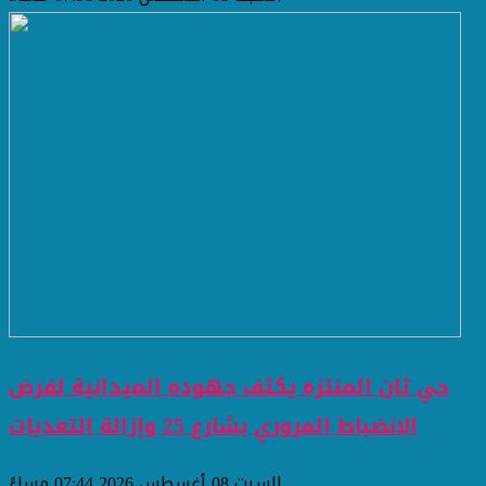
حي ثان المنتزه يكثف جهوده الميدانية لفرض
الانضباط المروري بشارع 25 وإزالة التعديات
السبت 08 أغسطس 2026 07:44 مساءً