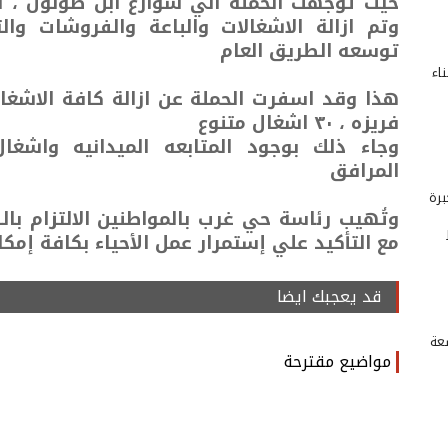
حيث توجهت الحملة الي شوارع ابن طولون ، ا
وتم ازالة الاشغالات والباعة والفروشات وا
توسعه الطريق العام
الات بناء
هذا وقد اسفرت الحملة عن ازالة كافة الاشغا
فريزه ، ٣٠ اشغال متنوع
وجاء ذلك بوجود المتابعه الميدانيه واشغ
المرافق
رة
وتُهيب رئاسة حي غرب بالمواطنين الالتزام بال
مع التأكيد علي إستمرار عمل الأحياء بكافة إمك
قد يعجبك ايضا
عة
مواضيع مقترحة