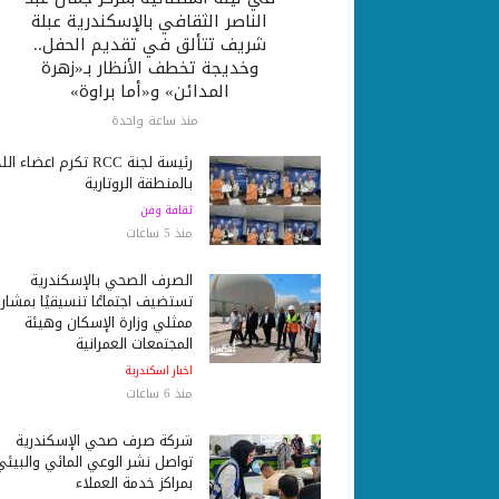
الناصر الثقافي بالإسكندرية عبلة
شريف تتألق في تقديم الحفل..
وخديجة تخطف الأنظار بـ«زهرة
المدائن» و«أما براوة»
منذ ساعة واحدة
رئيسة لجنة RCC تكرم أعضاء ا
بالمنطقة الروتارية
ثقافة وفن
منذ 5 ساعات
الصرف الصحي بالإسكندرية
تستضيف اجتماعًا تنسيقيًا بمشار
ممثلي وزارة الإسكان وهيئة
المجتمعات العمرانية
اخبار اسكندرية
منذ 6 ساعات
شركة صرف صحي الإسكندرية
تواصل نشر الوعي المائي والبيئي
بمراكز خدمة العملاء