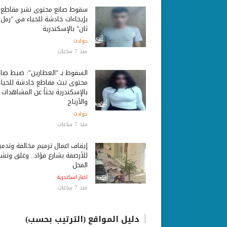
سقوط صانع محتوى نشر مقاطع
بإيحاءات خادشة للحياء في "رمل
ثان" بالإسكندرية
حوادث
منذ 7 ساعات
السقوط بـ "العطارين": ضبط صان
محتوى تبث مقاطع خادشة للحياء
بالإسكندرية بحثاً عن المشاهدات
والأرباح
حوادث
منذ 7 ساعات
إيقاف أعمال ترميم مخالفة وتدمي
للأرصفة بشارع فؤاد.. وغلق وتش
المحل
اخبار اسكندرية
منذ 7 ساعات
دليل المواقع (الترتيب بحسب)