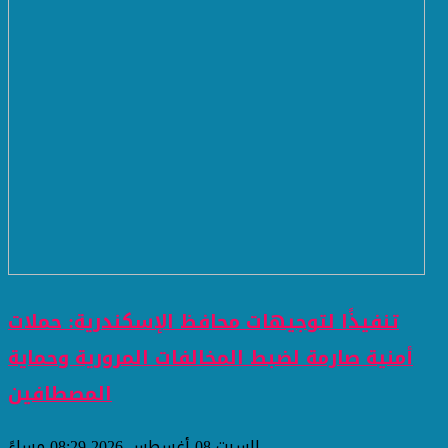
تنفيذًا لتوجيهات محافظ الإسكندرية: حملات
أمنية صارمة لضبط المخالفات المرورية وحماية
المصطافين
السبت 08 أغسطس 2026 08:29 مساءً