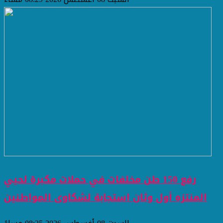
رفع 150 طن مخلفات في حملات مكبرة لحيي
المنتزه أول وثان استجابة لشكاوى المواطنين