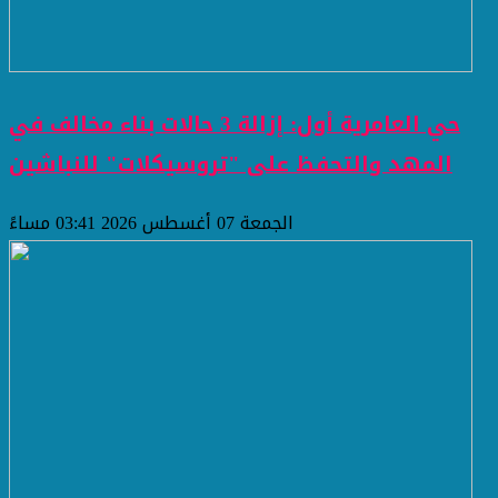
حي العامرية أول: إزالة 3 حالات بناء مخالف في
المهد والتحفظ على "تروسيكلات" للنباشين
الجمعة 07 أغسطس 2026 03:41 مساءً