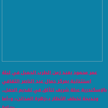
عمر محمود يعيد زمن الطرب الجميل في ليلة
استثنائية بمركز جمال عبد الناصر الثقافي
بالإسكندرية عبلة شريف تتألق في تقديم الحفل..
وخديجة تخطف الأنظار بـ«زهرة المدائن» و«أما
براوة»