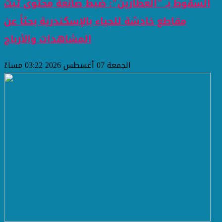
السقوط بـ "العطارين": ضبط صانعة محتوى تبث
مقاطع خادشة للحياء بالإسكندرية بحثاً عن
المشاهدات والأرباح
الجمعة 07 أغسطس 2026 03:22 مساءً