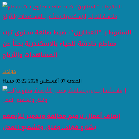
السقوط بـ "العطارين": ضبط صانعة محتوى تبث
مقاطع خادشة للحياء بالإسكندرية بحثاً عن
المشاهدات والأرباح
حوادث
الجمعة 07 أغسطس 2026 03:22 مساءً
إيقاف أعمال ترميم مخالفة وتدمير للأرصفة
بشارع فؤاد.. وغلق وتشميع المحل