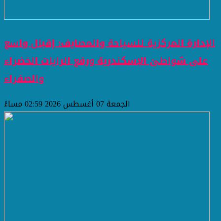
الإدارة المركزية للسياحة والمصايف: إقبال واسع
على شواطئ الإسكندرية ورفع الرايات الخضراء
والصفراء
الجمعة 07 أغسطس 2026 02:59 مساءً