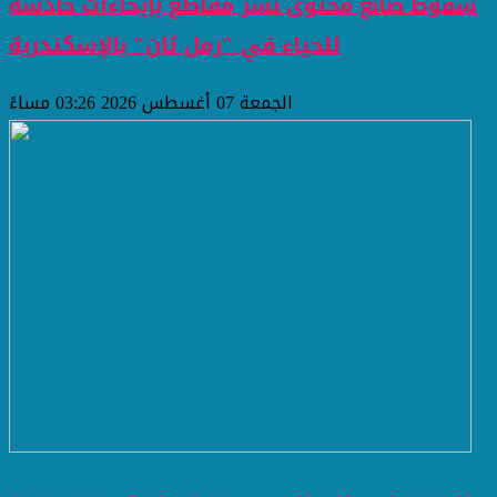
سقوط صانع محتوى نشر مقاطع بإيحاءات خادشة
للحياء في "رمل ثان" بالإسكندرية
الجمعة 07 أغسطس 2026 03:26 مساءً