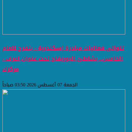
تتوالى فعاليات مبادرة إسكندرية - بتفرح للعام
الخامس.. بشاطئ البوريفاج تحت عنوان اعرف -
مركزك
الجمعة 07 أغسطس 2026 03:50 صباحاً