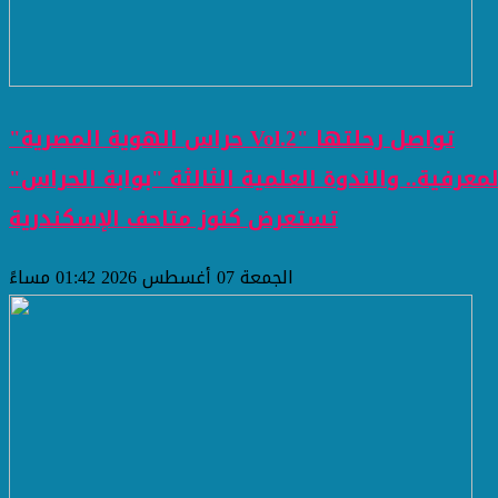
"حراس الهوية المصرية Vol.2" تواصل رحلتها
لمعرفية.. والندوة العلمية الثالثة "بوابة الحراس"
تستعرض كنوز متاحف الإسكندرية
الجمعة 07 أغسطس 2026 01:42 مساءً