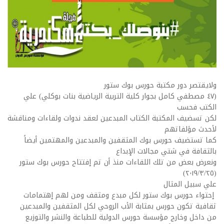
ولايقتصر دور مكتبة حورس بوك ستور
(٤٧ مصطفي كامل بجوار كلية التربية الرياضية بنات بوكلي) علي
الكتب فحسب
لكن تسضيف المكتبة الكتاب المبدعين لعقد ندوات ولقاءات ومناقشة
لأحدث مؤلفاتهم
كما تستضيف حورس بوك المثقفين والمبدعين والمهتمين أيضاً
بالثقافة في شتي مجالات الإبداع
ونعرض بعض من تلك اللقاءات منذ أن تم إفتتاح حورس بوك ستور
(٢٠١٩/٣/٢٥)
علي سبيل المثال
إحتواء حورس بوك ستور لكل مبدع ومثقف ومن لهم إهتمامات
ثقافية تكون حورس بمثابة الأب الروحي لكل المثقفين والمبدعين
من داخل وخارج مؤسسة حورس الدولية للطباعة والنشر والتوزيع