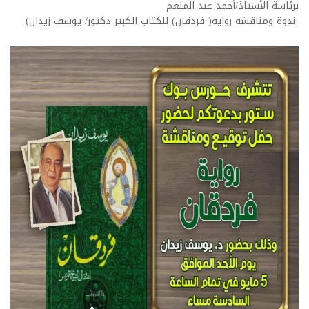
برئاسة الأستاذ/أحمد عبد المنعم
ندوة ومناقشة رواية( فردقان) للكتاب الكبير دكتور/ يوسف زيدان)