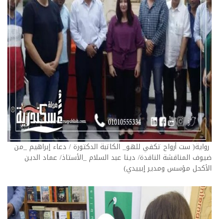
رواية( ست أرواح تكفي للهو_ الكاتبة الدكتورة / دعاء إبراهيم _من
ضيوف المناقشة الناقدة/ دينا عبد السلام _الأستاذ/ عماد الدين
الأكحل مؤسس ومدير إبييدي)