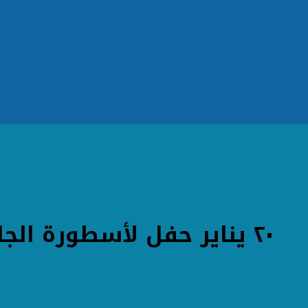
٢٠ يناير حفل لأسطورة الجاز يحيى خليل فى الإسكندرية