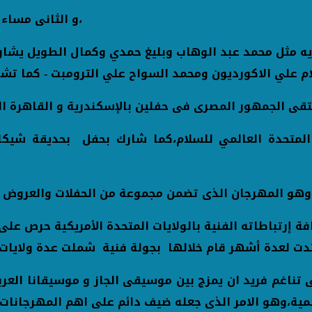
و الثانى مساء الجمعة ٢١ يناير على خشبة المسرح الصغير باوبرا القاهرة،
يه مثل محمد عبد الوهاب وبليغ حمدي وكمال الطويل يشا
 علي الاكورديون ومحمد السواح علي الترومبت - كما تشارك
لمتحدة العالمي للسلام،كما شارك بحفل بحديقة شيك
وهو المهرجان الذى تضمن مجموعة من الحفلات والعروض الحي
افة إرتباطاته الفنية بالولايات المتحدة الأمريكية حرص ع
 إمتدت لعدة أشهر قام خلالها بجولة فنية شملت عدة ولاي
ناغم فريد ان يمزج بين موسيقى الجاز و موسيقانا العرب