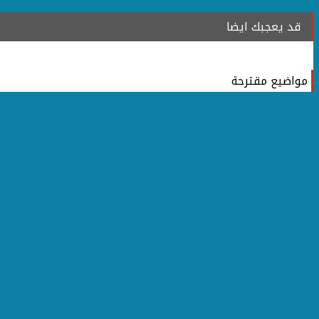
قد يعجبك ايضا
مواضيع مقترحة