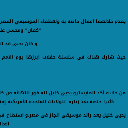
يقدم خلالهما اعمال خاصه به ولعظماء الموسيقي المصر
"كمان" ومحسن علام
و كان يحيى قد التقى الجمهور المصرى فى حفلين بالإسكندرية و القاهرة الشهر الماضى،بعد عودته من الولايات المتحدة الأمريكية
حيث شارك هناك فى سلسلة حفلات ابرزها يوم الأمم ا
من جانبه أكد المايسترو يحيى خليل انه فور انتهائه من ك
كثيرا خاصة،بعد زيارة للولايات المتحدة الأمريكية
يحيى خليل يعد رائد موسيقى الجاز فى مصر،و استطاع فى ت
العالمية،وهو الامر الذى جعله ضيف دائم على اهم المهرجانات العالمية فى اوربا و افريقيا و الولايات المتحدة الأمريكية.