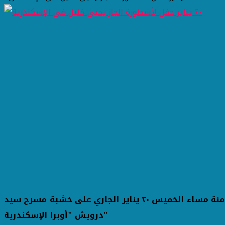
بعد جولة فنية فى الولايات المتحدة الأمريكية يقدم اسطورة الجاز المصرى العالمى يحيى خليل حفلين الأول فى الثامنة مساء الخميس ٢٠ يناير الجاري على خشبة مسرح سيد
درويش "أوبرا الإسكندرية"