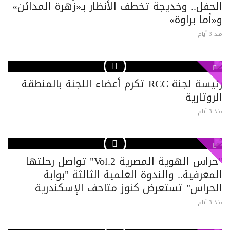
الحفل.. وخديجة تخطف الأنظار بـ«زهرة المدائن»
و«أما براوة»
منذ 3 أيام
رئيسة لجنة RCC تكرم أعضاء اللجنة بالمنطقة
الروتارية
منذ 3 أيام
"حراس الهوية المصرية Vol.2" تواصل رحلتها
المعرفية.. والندوة العلمية الثالثة "بوابة
الحراس" تستعرض كنوز متاحف الإسكندرية
منذ 3 أيام