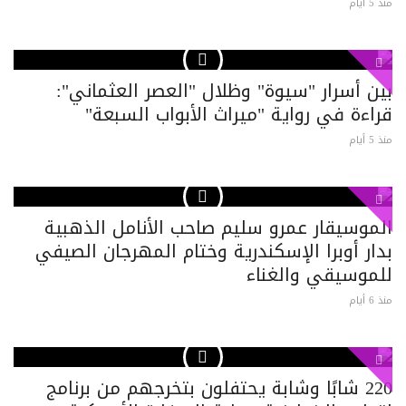
منذ 5 أيام
بين أسرار "سيوة" وظلال "العصر العثماني":
قراءة في رواية "ميراث الأبواب السبعة"
منذ 5 أيام
الموسيقار عمرو سليم صاحب الأنامل الذهبية
بدار أوبرا الإسكندرية وختام المهرجان الصيفي
للموسيقي والغناء
منذ 6 أيام
220 شابًا وشابة يحتفلون بتخرجهم من برنامج