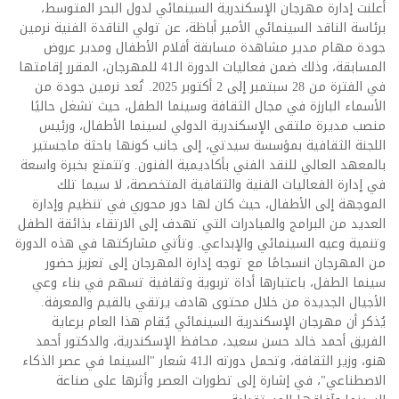
أعلنت إدارة مهرجان الإسكندرية السينمائي لدول البحر المتوسط،
برئاسة الناقد السينمائي الأمير أباظة، عن تولي الناقدة الفنية نرمين
جودة مهام مدير مشاهدة مسابقة أفلام الأطفال ومدير عروض
المسابقة، وذلك ضمن فعاليات الدورة الـ41 للمهرجان، المقرر إقامتها
في الفترة من 28 سبتمبر إلى 2 أكتوبر 2025. تُعد نرمين جودة من
الأسماء البارزة في مجال الثقافة وسينما الطفل، حيث تشغل حاليًا
منصب مديرة ملتقى الإسكندرية الدولي لسينما الأطفال، ورئيس
اللجنة الثقافية بمؤسسة سيدتي، إلى جانب كونها باحثة ماجستير
بالمعهد العالي للنقد الفني بأكاديمية الفنون. وتتمتع بخبرة واسعة
في إدارة الفعاليات الفنية والثقافية المتخصصة، لا سيما تلك
الموجهة إلى الأطفال، حيث كان لها دور محوري في تنظيم وإدارة
العديد من البرامج والمبادرات التي تهدف إلى الارتقاء بذائقة الطفل
وتنمية وعيه السينمائي والإبداعي. وتأتي مشاركتها في هذه الدورة
من المهرجان انسجامًا مع توجه إدارة المهرجان إلى تعزيز حضور
سينما الطفل، باعتبارها أداة تربوية وثقافية تسهم في بناء وعي
الأجيال الجديدة من خلال محتوى هادف يرتقي بالقيم والمعرفة.
يُذكر أن مهرجان الإسكندرية السينمائي يُقام هذا العام برعاية
الفريق أحمد خالد حسن سعيد، محافظ الإسكندرية، والدكتور أحمد
هنو، وزير الثقافة، وتحمل دورته الـ41 شعار "السينما في عصر الذكاء
الاصطناعي"، في إشارة إلى تطورات العصر وأثرها على صناعة