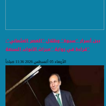
بين أسرار "سيوة" وظلال "العصر العثماني":
قراءة في رواية "ميراث الأبواب السبعة"
الأربعاء 05 أغسطس 2026 11:36 صباحاً