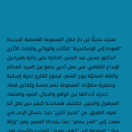
صدرت حديثًا عن دار منازل المجموعة القصصية الجديدة
"العودة إلى الإسكندرية" للكاتب والروائي والباحث الأثري
الدكتور حسين عبد البصير، الحائزة على جائزة باشراحيل
للإبداع الثقافي، في عمل أدبي يجمع بين السرد المحكم
واللغة المشرّبة بروح الشعر، ليصوغ للقارئ تجربة إنسانية
وحضارية متفرّدة. المجموعة تضم خمسة وثلاثين قصة،
تتحرك أحداثها بين الواقع والخيال، الضوء والعتمة،
المجهول والحنين، لتكشف هشاشتنا كبشر حين نظن أننا
نعرف الطريق. من "فحيح الليل" حيث يتسلل الرعب في
صمت، إلى "الشر ينتصر" حيث يتحدانا الضمير، ومن "زنزانة
منال" الموجعة إلى "كهف روميل" المليء بالأسرار، ومن