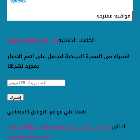
مواضيع مقترحة
الكلمات الدلائليه
فن
الفن
ثقافة
الثقافة
اشترك فى النشرة البريدية لتحصل على اهم الاخبار
بمجرد نشرها
تابعنا على مواقع التواصل الاجتماعى
التالى
"كان كيس اسود " ..رحلة سينمائية تجمع بين الفانتازيا و الوعي
البيئي بحصاد جوائز متميزة