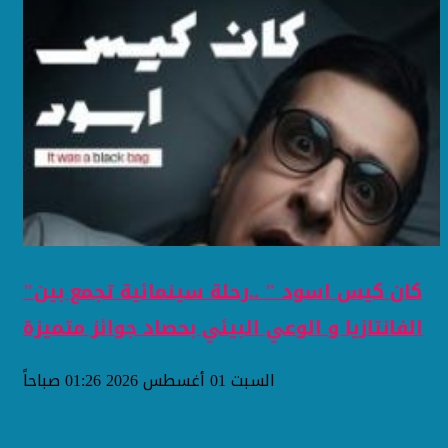
"كان كيس اسود " ..رحلة سينمائية تجمع بين
الفانتازيا و الوعي البيئي بحصاد جوائز متميزة
السبت 01 أغسطس 2026 01:26 صباحاً