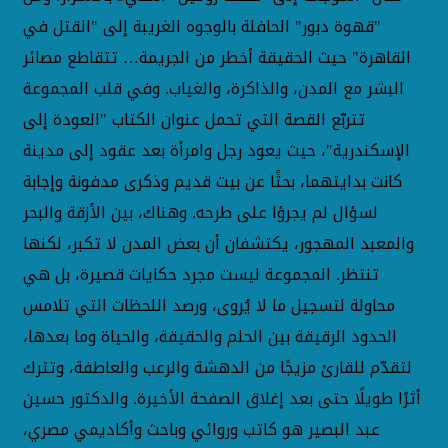
"قهوة دبور" الحافلة بالوجوه الغريبة إلى "القتل في
القاهرة" حيث الحقيقة أخطر من الجريمة… تتقاطع مصائر
البشر مع المدن، والذاكرة، والغياب. وفي قلب المجموعة
تتربّع القصة التي تحمل عنوان الكتاب "العودة إلى
الإسكندرية"، حيث يعود رجل وامرأة بعد عقود إلى مدينة
كانت بدايتهما، بحثًا عن بيت قديم وذكرى مدفونة وإجابة
لسؤال لم يجرؤا على طرحه. وهناك، بين الأزقة والبحر
والمعبد المهجور، يكتشفان أن بعض المدن لا تكبر، لكنها
تنتظر. المجموعة ليست مجرد حكايات قصيرة، بل هي
محاولة لتسجيل ما لا يُروى، ورصد اللحظات التي تلامس
الحدود الرقيقة بين الحلم والحقيقة، والحياة وما بعدها،
لتقدّم للقارئ مزيجًا من الدهشة والرعب والعاطفة، وتترك
أثرًا طويلًا حتى بعد إغلاق الصفحة الأخيرة. والدكتور حسين
عبد البصير هو كاتب وروائي وباحث وأكاديمي مصري،