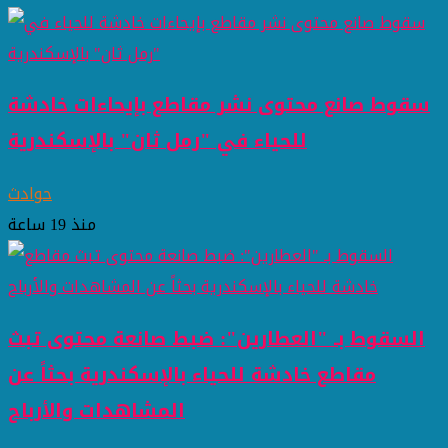
سقوط صانع محتوى نشر مقاطع بإيحاءات خادشة
للحياء في "رمل ثان" بالإسكندرية
حوادث
منذ 19 ساعة
السقوط بـ "العطارين": ضبط صانعة محتوى تبث
مقاطع خادشة للحياء بالإسكندرية بحثاً عن
المشاهدات والأرباح