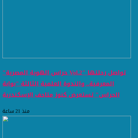
"حراس الهوية المصرية Vol.2" تواصل رحلتها
المعرفية.. والندوة العلمية الثالثة "بوابة
الحراس" تستعرض كنوز متاحف الإسكندرية
منذ 21 ساعة