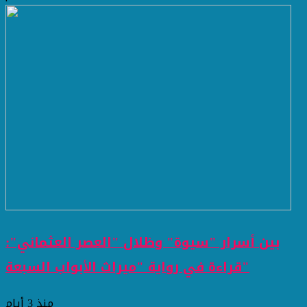
بين أسرار "سيوة" وظلال "العصر العثماني":
قراءة في رواية "ميراث الأبواب السبعة"
منذ 3 أيام