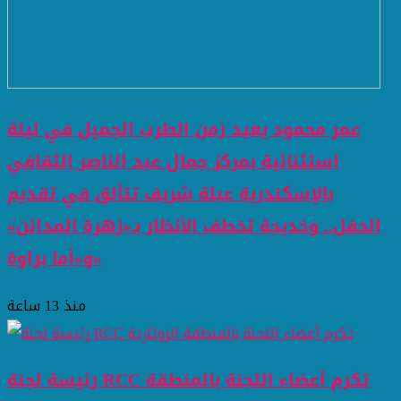
عمر محمود يعيد زمن الطرب الجميل في ليلة
استثنائية بمركز جمال عبد الناصر الثقافي
بالإسكندرية عبلة شريف تتألق في تقديم
الحفل.. وخديجة تخطف الأنظار بـ«زهرة المدائن»
و«أما براوة»
منذ 13 ساعة
رئيسة لجنة RCC تكرم أعضاء اللجنة بالمنطقة