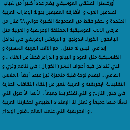
أوركسترا الملتقي الموسيقي يضم عدداً كبيراً من شباب
المبدعين العرب و الأفارقة المقيمين بدولة الإمارات العربية
المتحدة و يحضر فقط من المجموعة الكبيرة حوالي ٢٨ فنان من
عازفي الآلات الموسيقية المختلفة الإفريقية و العربية مثل
البالافون..الكورا..الادونجو.. و البركشن الإفريقي في تداخل
إبداعي ليس له مثيل .. مع الآلات العربية الشهيرة و
الكلاسيكية مثل العود و البيانو و الدرامز فضلاً عن الغناء .. و
الذي تتداخل فيه أصوات البشر ( الكورال ) في تناغم وتري و
ايقاعي .. ليقدم لوحة فنية متميزة تبرز فيها أيضاً ،الملابس
التقليدية الإفريقية و العربية لتعبر عن إلتقاء الثقافات الضاربة
في جذور التاريخ و التي نفتخر بها جميعاً .. لأنها الأاصول التي
نشأنا منها جميعاً و تمثل لنا الإمتداد الطبيعي لحضارتنا العربية
و الافريقية التي علمت العالم ..فنون الإبداع .