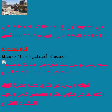
حي العامرية أول: إزالة 3 حالات بناء مخالف في
المهد والتحفظ على "تروسيكلات" للنباشين
اخبار اسكندرية
الجمعة 07 أغسطس 2026 03:41 مساءً
بقيادة رئيس حى شرق حملة مكبرة تزيل
التعديات من حكيم باشا ومصطفى كامل وتعيد
الانضباط للشارع