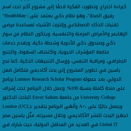
كبراءة اختراع. وتطورت الفكرة لاحقًا إلى مشروع أكبر تحت اسم
"HealthMate | رفيق الصحة"، وهو نظام ذكي يعتمد على
تقنيات الذكاء الاصطناعي وإنترنت الأشياء لمساعدة مرضى
الزهايمر والأمراض المزمنة والتنفسية. ويتكون النظام من سوار
ذكي وصندوق ذكي للأدوية وشنطة ذكية، ويقدم خدمات
متابعة المؤشرات الحيوية، واكتشاف السقوط، والتتبع
الجغرافي، ومراقبة التنفس، وإرسال التنبيهات الذكية. كما نجح
ياسين في تطوير المشروع إلى بحث أكاديمي متكامل ضمن
برنامج Lumiere Research Scholar Program الدولي، بعد حصوله
على منحة كاملة بنسبة 100%. وعمل خلال البرنامج تحت إشراف
الباحث الدكتور Enver Salkim من جامعة University College
London (UCL)، وأنهى البرنامج بتقدير A+، ويعمل حاليًا على
تجهيز البحث للنشر الأكاديمي. وخلال مسيرته، مثّل ياسين مصر
في العديد من المحافل الدولية، حيث شارك في Global IT