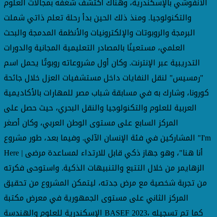
الأنفوشي بالإسكندرية، وهناك اكتشف شغفه بمجالات العلوم
والتكنولوجيا. ومنذ ذلك الحين بدأ رحلة تعلم ذاتي شملت
البرمجة والروبوتات والإلكترونيات والأنظمة المدمجة والبحث
العلمي، مستعينًا بالمصادر التعليمية المجانية والدورات
التدريبية عبر الإنترنت. وكان أول مشروعاته روبوتًا يحمل اسم
"رمسيس" لنقل النفايات داخل مستشفيات العزل خلال جائحة
كورونا، وشارك به في مسابقة شباب مصر للمهارات بالأكاديمية
العربية للعلوم والتكنولوجيا والنقل البحري، حيث حصل على
المركز السابع على مستوى الوطن العربي، وكان أصغر
المشاركين في فئة الإنسان الآلي. وفيما بعد، طور مشروع "I'm
Here | أنا هنا"، وهو جهاز ذكي قابل للارتداء لمساعدة مرضى
الزهايمر من خلال التتبع والتنبيهات الذكية. واستوحى فكرته
من تجربة شخصية مع مرض جدته، ليتمكن المشروع من تحقيق
المركز الثاني على مستوى الجمهورية في معرض مكتبة
الإسكندرية للعلوم والهندسة BASEF 2023، كما تم تسجيله