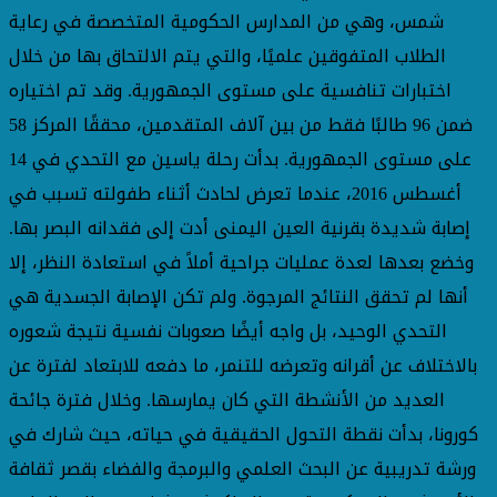
شمس، وهي من المدارس الحكومية المتخصصة في رعاية
الطلاب المتفوقين علميًا، والتي يتم الالتحاق بها من خلال
اختبارات تنافسية على مستوى الجمهورية. وقد تم اختياره
ضمن 96 طالبًا فقط من بين آلاف المتقدمين، محققًا المركز 58
على مستوى الجمهورية. بدأت رحلة ياسين مع التحدي في 14
أغسطس 2016، عندما تعرض لحادث أثناء طفولته تسبب في
إصابة شديدة بقرنية العين اليمنى أدت إلى فقدانه البصر بها.
وخضع بعدها لعدة عمليات جراحية أملاً في استعادة النظر، إلا
أنها لم تحقق النتائج المرجوة. ولم تكن الإصابة الجسدية هي
التحدي الوحيد، بل واجه أيضًا صعوبات نفسية نتيجة شعوره
بالاختلاف عن أقرانه وتعرضه للتنمر، ما دفعه للابتعاد لفترة عن
العديد من الأنشطة التي كان يمارسها. وخلال فترة جائحة
كورونا، بدأت نقطة التحول الحقيقية في حياته، حيث شارك في
ورشة تدريبية عن البحث العلمي والبرمجة والفضاء بقصر ثقافة