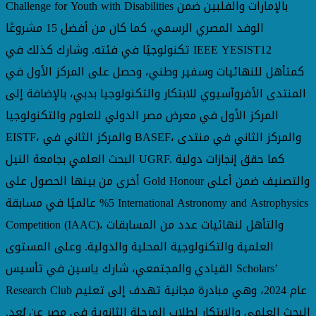
Challenge for Youth with Disabilities بالإمارات والفلبين ضمن
الوفد المصري الرسمي، كما كان من أفضل 15 مشروعًا
تكنولوجيًا في فئته. وشارك كذلك في IEEE YESIST12
كمتأهل للنهائيات وسفير وطني، وحصل على المركز الأول في
المنتدى الأفروآسيوي للابتكار والتكنولوجيا بدبي، بالإضافة إلى
المركز الأول في معرض مصر الدولي للعلوم والتكنولوجيا
EISTF، والمركز الثاني في BASEF، والمركز الثاني في منتدى
البحث العلمي بجامعة النيل UGRF. كما حقق إنجازات دولية
أخرى من بينها الحصول على Gold Honour والتصنيف ضمن أعلى
5% عالميًا في مسابقة International Astronomy and Astrophysics
Competition (IAAC)، والتأهل لنهائيات عدد من المسابقات
العلمية والتكنولوجية المحلية والدولية. وعلى المستوى
القيادي والمجتمعي، شارك ياسين في تأسيس Scholars’
Research Club عام 2024، وهي مبادرة مجانية تهدف إلى تعليم
البحث العلمي والابتكار لطلاب المرحلة الثانوية في مصر عن بُعد.