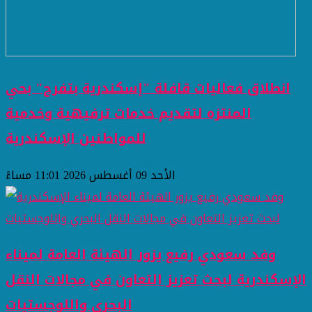
انطلاق فعاليات قافلة "إسكندرية بتفرح" بحي
المنتزه لتقديم خدمات ترفيهية وخدمية
للمواطنين ​الإسكندرية
الأحد 09 أغسطس 2026 11:01 مساءً
وفد سعودي رفيع يزور الهيئة العامة لميناء
الإسكندرية لبحث تعزيز التعاون في مجالات النقل
البحري واللوجستيات