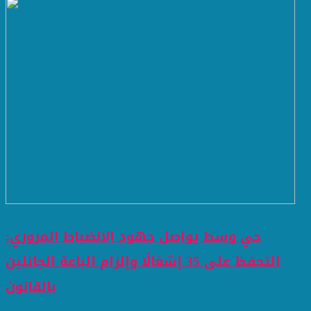
حي وسط يواصل جهود الانضباط المروري:
التحفظ على 35 إشغالًا وإلزام الباعة الجائلين
بالقانون