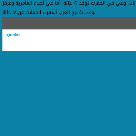
وفي حي المنتزة ثان أسفرت عن ٧ حالات. وفي حي غرب توجد ٢١ حالة تحفظ علي مكبرات الصوت. وفي حي العجمي توجد ٧ حالات. وفي حي الجمرك توجد ١٢ حالة. أما في أحياء العامرية ومركز
ومدينة برج العرب أسفرت الحملات عن ١٨ حالة.