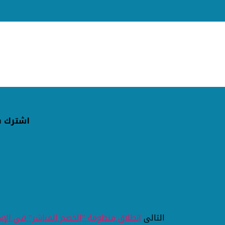
اشترك ف
التالى
انطلاق منظومة "الخصم المباشر" في الإسك