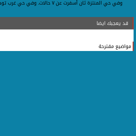
قد يعجبك ايضا
مواضيع مقترحة