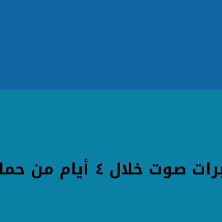
ضبط ١٠٩ حالة مكبرات ص