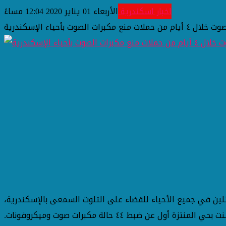
اخبار اسكندرية
الأربعاء 01 يناير 2020 12:04 مساءً
ئلين في جميع الأحياء للقضاء على التلوث السمعى بالإسكندرية،
فقد تم ضبط ١٠٩ حالة مكبرات صوت خلال تلك الحملات علي مدار ٤ أيام من ٢٧ وحتي ٣٠ ديسمبر ٢٠١٩. حيث أسفرت الحملات التي شنت بحي المنتزة أول عن ضبط ٤٤ حالة مكبرات صوت وميكروفونات.