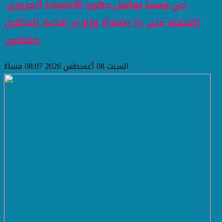
حي وسط يواصل جهود الانضباط المروري:
التحفظ على 35 إشغالًا وإلزام الباعة الجائلين
بالقانون
السبت 08 أغسطس 2026 08:07 مساءً