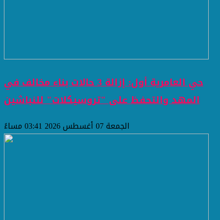
حي العامرية أول: إزالة 3 حالات بناء مخالف في
المهد والتحفظ على "تروسيكلات" للنباشين
الجمعة 07 أغسطس 2026 03:41 مساءً