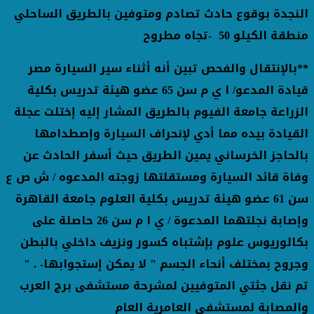
النجدة بوقوع حادث تصادم ومتوفين بالطريق الساحلي
منطقة الكيلو 50
-
تجاه مطروح
**
بالإنتقال والفحص تبين أنه أثناء سير السيارة مصر
قيادة المدعو/ ا ي م سن 65 عضو هيئة تدريس بكلية
الزراعة جامعة الفيوم بالطريق المشار إليه إختلت عجلة
القيادة بيده مما أدي لإنحراف السيارة وإصطدامها
بالحاجز الخرساني يمين الطريق حيث أسفر الحادث عن
وفاة قائد السيارة ومستقلتها زوجته المدعوه / ش ص ع
سن 61 عضو هيئة تدريس بكلية العلوم جامعة القاهرة
وإصابة نجلتهما المدعوة / ي ا م سن 26 حاصلة على
بكالوريوس علوم بإشتباه كسور ونزيف داخلي بالبطن
وجروح بمختلف أنحاء الجسم " لا يمكن إستجوابها
" . -
تم نقل جثتي المتوفيين لمشرحة مستشفى برج العرب
والمصابة لمستشفى العامرية العام