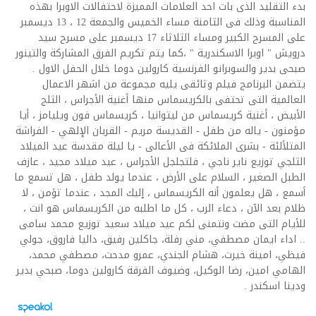
بدء التقليد الذى بات احد العلامات المميزة لاحتفالات الاوبرا بهذه
المناسبة وذلك فى الثامنة مساء الخميس والجمعة 12 ، 13 ديسمبر
على المسرح الكبير ومساء الثلاثاء 17 ديسمبر على مسرح سيد
درويش " اوبرا الاسكندرية " ،كما يتم تكريم الفرق المشاركة والتينور
صبحى بدير والسوبرانو الفرنسية كارولين دوما خلال الحفل الاول .
يتضمن البرنامج فيلم وثائقى يليه مجموعة من اشهر الاعمال
العالمية التى تحتفى بالكريسماس منها أغنية الأجراس ، الثلج
الأبيض ، أغنية كريسماس من ليتوانيا ، كريسماس فون ويليامز ، أيا
مؤمنون - ياله من طفل - القديسة مريم - القربان الإلهي - الفراشة
المتلألئة - بشرى الملائكة فى الأعالى - يا ليلة مقدسة عيد الميلاد
الثلجي توزيع ناير ناجي ، فلتجلجل الأجراس ، عيد ميلاد مجيد ، عازف
الطبل الصغير ، السلام على الأرض ، عندما يولد طفل ، هل تسمع ما
أسمع ، هل يعلمون أنه الكريسماس ، إليك المجد ، عندما تؤمن ، لا
ظلام بعد الآن ، دعاء الرب ، كل ما اطلبه من الكريسماس هو انت ،
للأيام التى مضت ونتمنى لكم عيد ميلاد سعيد توزيع محمد سامى
.. اداء ايمان مصطفي، مني رفلة، جاكلين رفيق، داليا فاروق، جولي
فيظي، امينة خيرت، هشام الجندي، عمرو مدحت، مصطفي محمد،
الهامي امين، رضا الوكيل، وضيوف الفرقة كارولين دوما، صبحي بدير
ودينا اسكندر .