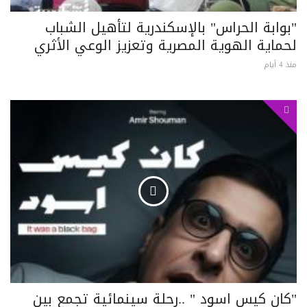
"بوابة الحراس" بالإسكندرية لتأهيل الشباب
لحماية الهوية المصرية وتعزيز الوعي الأثري
منذ 4 أيام
"كان كيس اسود " ..رحلة سينمائية تجمع بين