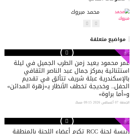
محمد مبروك
https://www.alexgate.com
مواضيع متعلقة
عمر محمود يعيد زمن الطرب الجميل في ليلة
استثنائية بمركز جمال عبد الناصر الثقافي
بالإسكندرية عبلة شريف تتألق في تقديم
الحفل.. وخديجة تخطف الأنظار بـ«زهرة المدائن»
و«أما براوة»
الجمعة 07 أغسطس 2026 09:15 مساءً
رئيسة لجنة RCC تكرم أعضاء اللجنة بالمنطقة