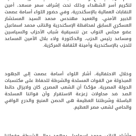
لتكريم أسر الشهداء وذلك تحت إشراف سمر مسعد، أمين
النقابات العمالية بالإسكندرية، وفي حضور اللواء أسامة عصمت
الخبير الأمني، والعميد مهندس محمد السيد المستشار
العسكري السابق لمحافظة الإسكندرية والنائب محمد اسماعيل
عضو مجلس النواب عن تنسيقية شباب الأحزاب والسياسين
ومساعد رئيس الحزب، والدكتورة ولاء بلال الأمين المساعد
للحزب بالإسكندرية وأمينة الثقافة المركزية.
وخلال الاحتفالية، أشار اللواء أسامة عصمت إلى الجهود
المبذولة من القوات المسلحة والشرطة للحفاظ على مكتسبات
الدولة المصرية، مؤكدًا أن الشعب المصرى كان ولايزال حائط
الصد ضد محاولات زعزعة الاستقرار وأن قواتنا المسلحة
الباسلة وشرطتنا العظيمة هى الحصن المنيع والدرع الواقي
والحامي لشعب مصر العظيم.
وأشاد النائب محمد اسماعيل بجهود رجال الشرطة وقواتنا