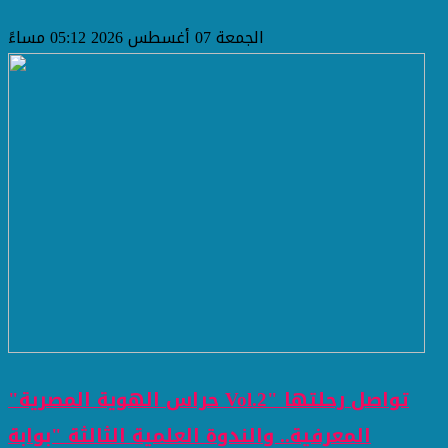
الجمعة 07 أغسطس 2026 05:12 مساءً
"حراس الهوية المصرية Vol.2" تواصل رحلتها
المعرفية.. والندوة العلمية الثالثة "بوابة