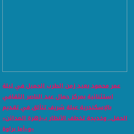
عمر محمود يعيد زمن الطرب الجميل في ليلة
استثنائية بمركز جمال عبد الناصر الثقافي
بالإسكندرية عبلة شريف تتألق في تقديم
الحفل.. وخديجة تخطف الأنظار بـ«زهرة المدائن»
و«أما براوة»