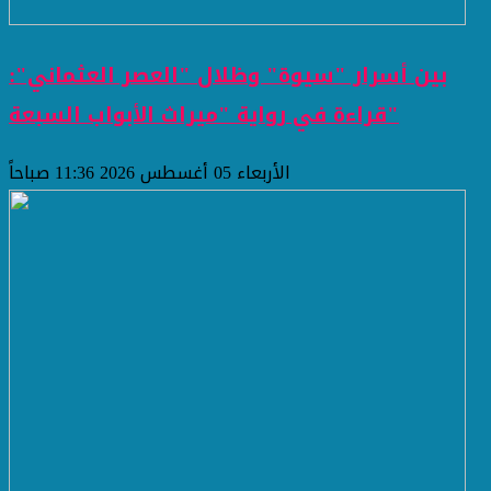
بين أسرار "سيوة" وظلال "العصر العثماني":
قراءة في رواية "ميراث الأبواب السبعة"
الأربعاء 05 أغسطس 2026 11:36 صباحاً